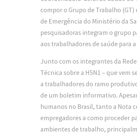
compor o Grupo de Trabalho (GT) 
l
de Emergência do Ministério da Sa
i
pesquisadoras integram o grupo pa
c
aos trabalhadores de saúde para a
a
S
Junto com os integrantes da Rede
e
Técnica sobre a H5N1 – que vem s
r
a trabalhadores do ramo produtivo 
g
de um boletim informativo. Apesa
i
humanos no Brasil, tanto a Nota 
o
empregadores a como proceder pa
A
ambientes de trabalho, principalm
r