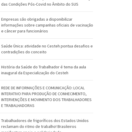
O
das Condições Pós-Covid no Âmbito do SUS
s
Empresas são obrigadas a disponibilizar
w
informações sobre campanhas oficiais de vacinação
e câncer para funcionários
a
l
Saúde Única: atividade no Cesteh pontua desafios e
contradições do conceito
d
o
História da Saúde do Trabalhador é tema da aula
inaugural da Especialização do Cesteh
C
r
REDE DE INFORMAÇÕES E COMUNICAÇÃO: LOCAL
INTERATIVO PARA PRODUÇÃO DE CONHECIMENTO,
u
INTERVENÇÕES E MOVIMENTO DOS TRABALHADORES
E TRABALHADORAS
z
Trabalhadores de frigoríficos dos Estados Unidos
reclamam do ritmo de trabalho! Brasileiros