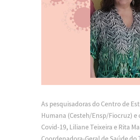
n
a
l
d
e
S
a
ú
d
As pesquisadoras do Centro de Es
e
Humana (Cesteh/Ensp/Fiocruz) e 
P
Covid-19, Liliane Teixeira e Rita 
ú
Coordenadora-Geral de Saúde do T
b