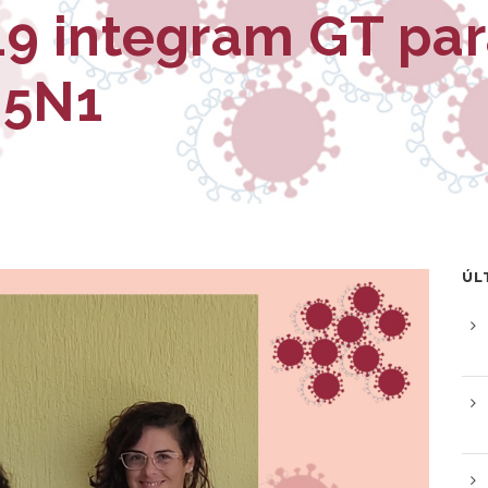
9 integram GT par
H5N1
ÚL