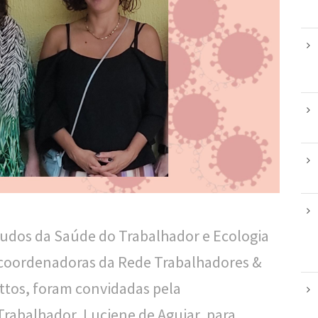
tudos da Saúde do Trabalhador e Ecologia
coordenadoras da Rede Trabalhadores &
Mattos, foram convidadas pela
rabalhador, Luciene de Aguiar, para