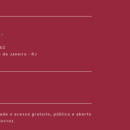
RUZ
 de Janeiro - RJ
dade o acesso gratuito, público e aberto
iocruz.