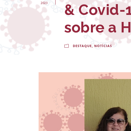
-
2023
& Covid-1
E
sobre a 
s
c
o
DESTAQUE
,
NOTÍCIAS
l
a
N
a
c
i
o