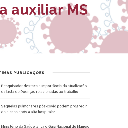
R
a
a auxiliar MS
U
l
Z
d
-
o
F
C
u
r
n
u
TIMAS PUBLICAÇÕES
d
z
a
Pesquisador destaca a importância da atualização
da Lista de Doenças relacionadas ao trabalho
ç
Sequelas pulmonares pós-covid podem progredir
ã
dois anos após a alta hospitalar
o
Ministério da Saúde lança o Guia Nacional de Manejo