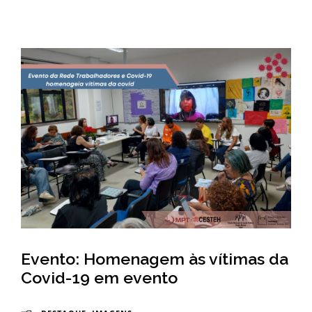
l
i
c
a
S
e
r
g
i
o
Evento: Homenagem às vítimas da
Covid-19 em evento
A
r