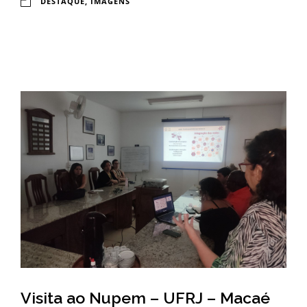
DESTAQUE
,
IMAGENS
o
u
c
a
Visita ao Nupem – UFRJ – Macaé