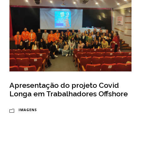
-
a
E
l
s
d
c
o
o
C
l
r
a
u
N
z
Apresentação do projeto Covid
Longa em Trabalhadores Offshore
a
c
IMAGENS
i
o