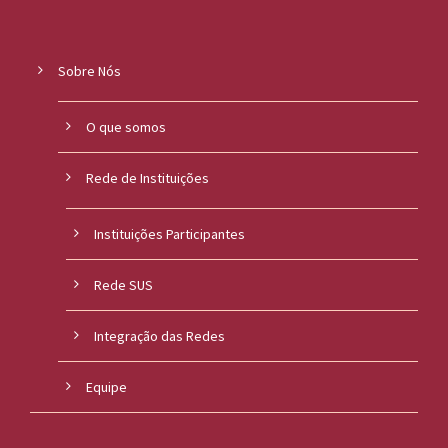
l
i
Sobre Nós
c
O que somos
a
Rede de Instituições
S
e
Instituições Participantes
r
Rede SUS
g
i
Integração das Redes
o
Equipe
A
r