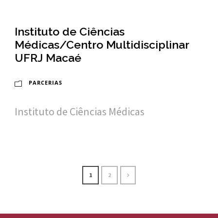
n
a
Instituto de Ciências
l
Médicas/Centro Multidisciplinar
d
UFRJ Macaé
e
PARCERIAS
S
a
Instituto de Ciências Médicas
ú
d
e
1
2
P
ú
b