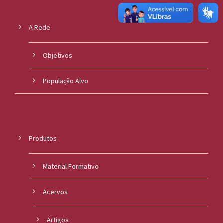
o
A Rede
u
c
Objetivos
a
População Alvo
Produtos
Material Formativo
Acervos
Artigos