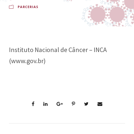
-
a
PARCERIAS
E
l
s
d
c
o
o
C
Instituto Nacional de Câncer – INCA
l
r
(www.gov.br)
a
u
N
z
a
c
i
o