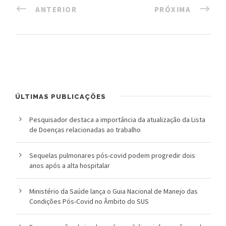
n
ANTERIOR
PRÓXIMA
a
l
d
e
S
ÚLTIMAS PUBLICAÇÕES
a
Pesquisador destaca a importância da atualização da Lista
ú
de Doenças relacionadas ao trabalho
d
Sequelas pulmonares pós-covid podem progredir dois
anos após a alta hospitalar
e
P
Ministério da Saúde lança o Guia Nacional de Manejo das
Condições Pós-Covid no Âmbito do SUS
ú
b