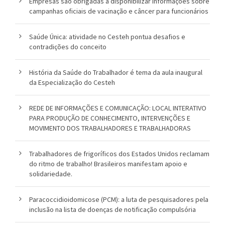
Empresas são obrigadas a disponibilizar informações sobre
campanhas oficiais de vacinação e câncer para funcionários
l
i
Saúde Única: atividade no Cesteh pontua desafios e
contradições do conceito
c
a
História da Saúde do Trabalhador é tema da aula inaugural
da Especialização do Cesteh
S
REDE DE INFORMAÇÕES E COMUNICAÇÃO: LOCAL INTERATIVO
e
PARA PRODUÇÃO DE CONHECIMENTO, INTERVENÇÕES E
r
MOVIMENTO DOS TRABALHADORES E TRABALHADORAS
g
Trabalhadores de frigoríficos dos Estados Unidos reclamam
do ritmo de trabalho! Brasileiros manifestam apoio e
i
solidariedade.
o
Paracoccidioidomicose (PCM): a luta de pesquisadores pela
A
inclusão na lista de doenças de notificação compulsória
r