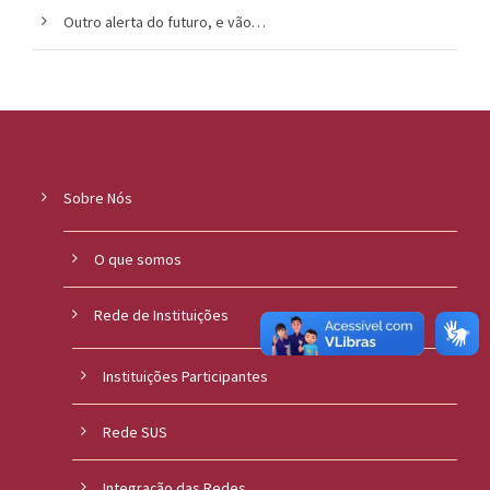
Outro alerta do futuro, e vão…
o
u
c
a
Sobre Nós
O que somos
Rede de Instituições
Instituições Participantes
Rede SUS
Integração das Redes