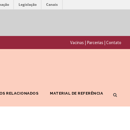
mação
Legislação
Canais
F
P
u
o
n
Vacinas
|
Parcerias
|
Contato
r
d
t
a
a
ç
l
ã
F
o
OS RELACIONADOS
MATERIAL DE REFERÊNCIA
I
O
O
s
C
w