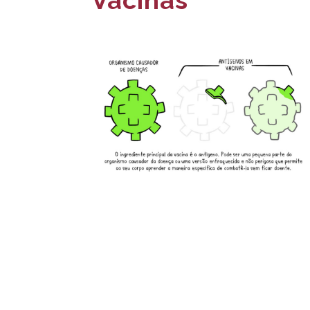
-
E
s
c
o
l
a
N
a
c
i
o