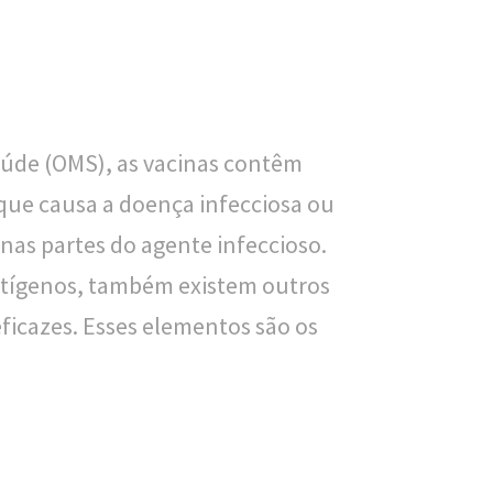
O
s
w
a
úde (OMS), as vacinas contêm
l
ue causa a doença infecciosa ou
d
nas partes do agente infeccioso.
o
tígenos, também existem outros
C
ficazes. Esses elementos são os
r
u
z