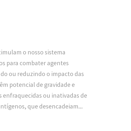
R
a
U
l
Z
d
-
o
F
C
timulam o nosso sistema
u
r
os para combater agentes
n
u
indo ou reduzindo o impacto das
d
z
êm potencial de gravidade e
a
s enfraquecidas ou inativadas de
ç
tígenos, que desencadeiam...
ã
o