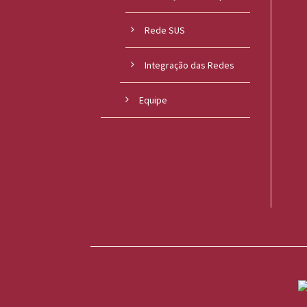
o
Rede SUS
u
Integração das Redes
c
a
Equipe