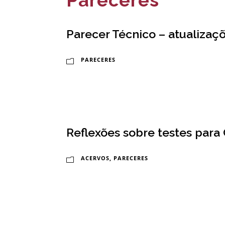
-
E
Parecer Técnico – atualizaç
s
c
PARECERES
o
l
a
Reflexões sobre testes para
N
a
ACERVOS
,
PARECERES
c
i
o