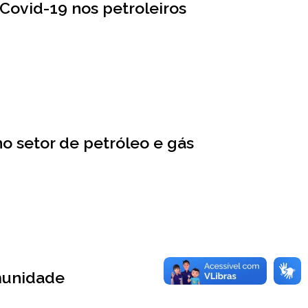
O
Covid-19 nos petroleiros
s
w
a
l
d
o setor de petróleo e gás
o
C
r
u
z
imunidade