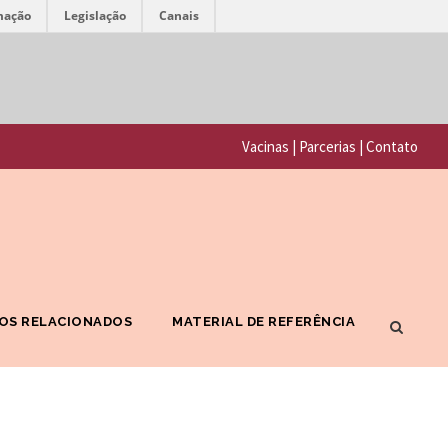
mação
Legislação
Canais
F
P
u
o
n
Vacinas
|
Parcerias
|
Contato
r
d
t
a
a
ç
l
ã
F
o
OS RELACIONADOS
MATERIAL DE REFERÊNCIA
I
O
O
s
C
w