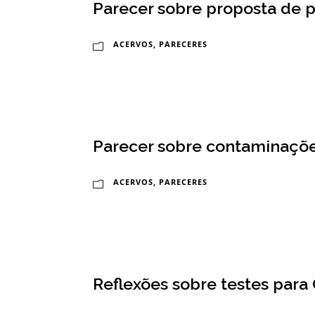
n
Parecer sobre proposta de 
a
ACERVOS
,
PARECERES
l
d
e
S
Parecer sobre contaminações
a
ú
ACERVOS
,
PARECERES
d
e
P
Reflexões sobre testes para
ú
b