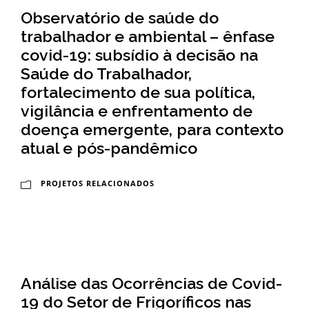
-
a
Observatório de saúde do
E
l
trabalhador e ambiental – ênfase
covid-19: subsídio à decisão na
s
d
Saúde do Trabalhador,
c
o
fortalecimento de sua política,
o
C
vigilância e enfrentamento de
doença emergente, para contexto
l
r
atual e pós-pandêmico
a
u
N
z
PROJETOS RELACIONADOS
a
c
i
Análise das Ocorrências de Covid-
o
19 do Setor de Frigoríficos nas