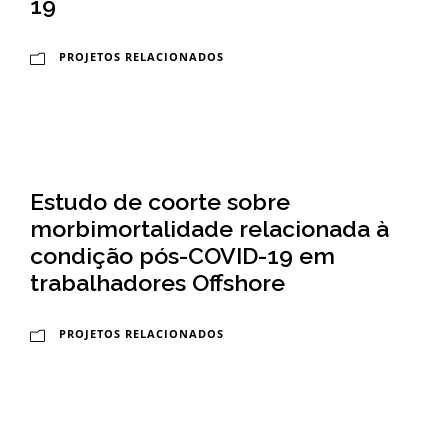
19
o
PROJETOS RELACIONADOS
u
c
a
Estudo de coorte sobre
morbimortalidade relacionada à
condição pós-COVID-19 em
trabalhadores Offshore
PROJETOS RELACIONADOS