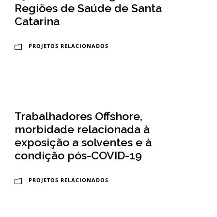
n
Regiões de Saúde de Santa
a
Catarina
l
PROJETOS RELACIONADOS
d
e
S
a
Trabalhadores Offshore,
ú
morbidade relacionada à
exposição a solventes e à
d
condição pós-COVID-19
e
P
PROJETOS RELACIONADOS
ú
b