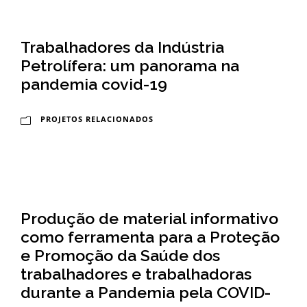
l
Trabalhadores da Indústria
i
Petrolífera: um panorama na
c
pandemia covid-19
a
PROJETOS RELACIONADOS
S
e
r
g
Produção de material informativo
i
como ferramenta para a Proteção
o
e Promoção da Saúde dos
trabalhadores e trabalhadoras
A
durante a Pandemia pela COVID-
r