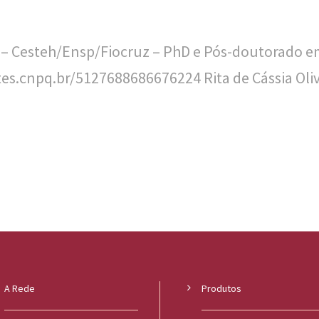
a – Cesteh/Ensp/Fiocruz – PhD e Pós-doutorado 
tes.cnpq.br/5127688686676224 Rita de Cássia Oliv
A Rede
Produtos