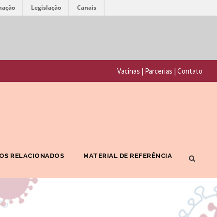
mação
Legislação
Canais
F
P
u
o
n
Vacinas
|
Parcerias
|
Contato
r
d
t
a
a
ç
l
ã
F
o
OS RELACIONADOS
MATERIAL DE REFERÊNCIA
I
O
O
s
C
w