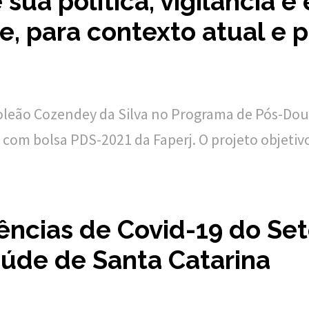
 sua política, vigilância 
, para contexto atual e
oleão Cozendey da Silva no Programa de Pós-Dou
com bolsa PDS-2021 da Faperj. O projeto objetivo
ências de Covid-19 do Seto
aúde de Santa Catarina