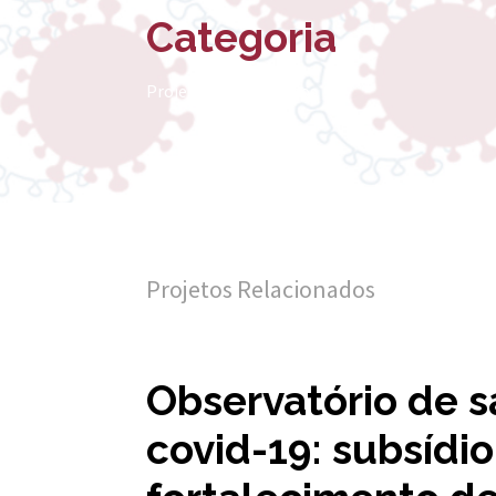
-
Categoria
E
s
Projetos Relacionados
c
o
l
a
Projetos Relacionados
N
a
c
Observatório de s
i
covid-19: subsídi
o