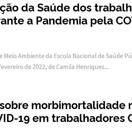
ção da Saúde dos trabalh
rante a Pandemia pela CO
e Meio Ambiente da Escola Nacional de Saúde Pú
fevereiro de 2022, de Camila Henriques...
 sobre morbimortalidade 
ID-19 em trabalhadores 