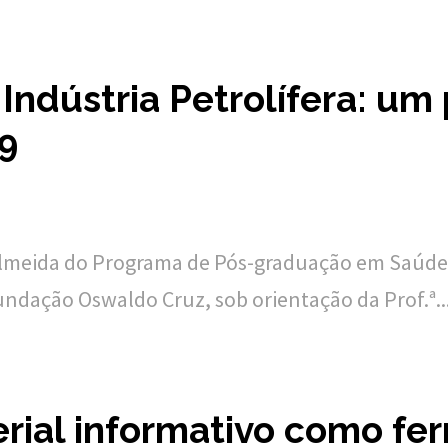
Indústria Petrolífera: u
9
lmeida do Programa de Pós-graduação em Saúde P
ndação Oswaldo Cruz, sob orientação da Prof.ª..
rial informativo como fe