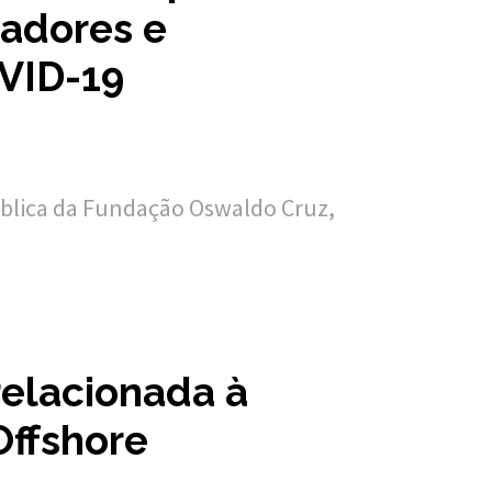
adores e
VID-19
blica da Fundação Oswaldo Cruz,
relacionada à
Offshore