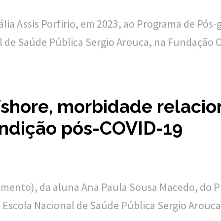
lia Assis Porfirio, em 2023, ao Programa de Pós
l de Saúde Pública Sergio Arouca, na Fundação O
shore, morbidade relacio
ondição pós-COVID-19
amento), da aluna Ana Paula Sousa Macedo, do 
Escola Nacional de Saúde Pública Sergio Arouca 