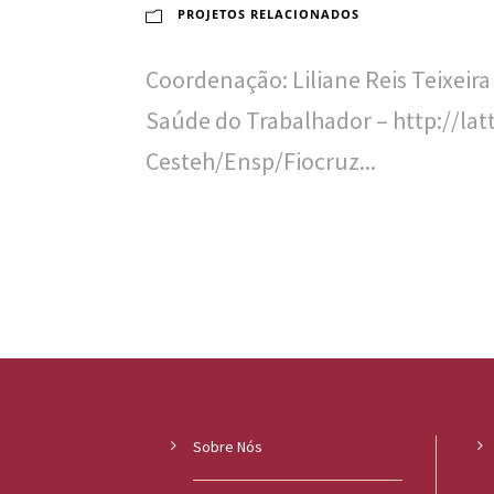
PROJETOS RELACIONADOS
Coordenação: Liliane Reis Teixeir
Saúde do Trabalhador – http://lat
Cesteh/Ensp/Fiocruz...
Sobre Nós