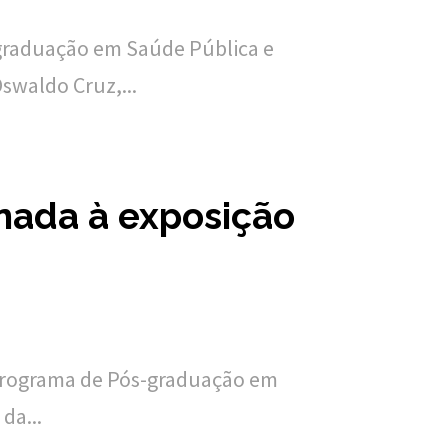
-graduação em Saúde Pública e
swaldo Cruz,...
nada à exposição
Programa de Pós-graduação em
da...