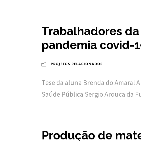
o
u
Trabalhadores da 
c
pandemia covid-1
a
PROJETOS RELACIONADOS
Tese da aluna Brenda do Amaral A
Saúde Pública Sergio Arouca da Fu
Produção de mate