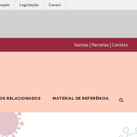
mação
Legislação
Canais
F
P
u
o
n
Vacinas
|
Parcerias
|
Contato
r
d
t
a
a
ç
l
ã
F
o
OS RELACIONADOS
MATERIAL DE REFERÊNCIA
I
O
O
s
C
w