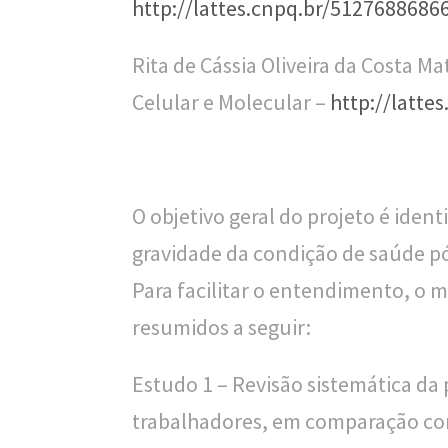
n
http://lattes.cnpq.br/5127688686
a
Rita de Cássia Oliveira da Costa M
l
Celular e Molecular –
http://latt
d
e
S
O objetivo geral do projeto é ident
a
gravidade da condição de saúde p
ú
Para facilitar o entendimento, o m
d
resumidos a seguir:
e
P
Estudo 1 – Revisão sistemática da
ú
trabalhadores, em comparação com 
b