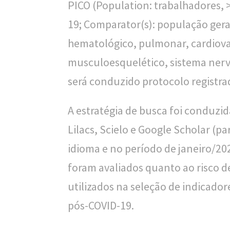
PICO (Population: trabalhadores, 
l
19; Comparator(s): população ger
i
hematológico, pulmonar, cardiovas
c
musculoesquelético, sistema nerv
a
será conduzido protocolo regist
S
A estratégia de busca foi conduz
e
Lilacs, Scielo e Google Scholar (
r
idioma e no período de janeiro/20
g
foram avaliados quanto ao risco de
i
utilizados na seleção de indicado
o
pós-COVID-19.
A
r