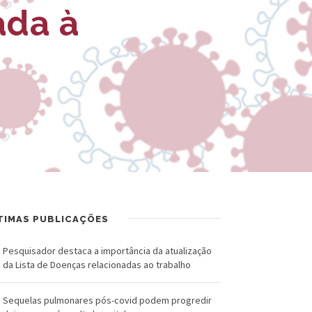
R
a
ada à
U
l
Z
d
-
o
F
C
u
r
n
u
d
z
a
TIMAS PUBLICAÇÕES
ç
Pesquisador destaca a importância da atualização
ã
da Lista de Doenças relacionadas ao trabalho
o
Sequelas pulmonares pós-covid podem progredir