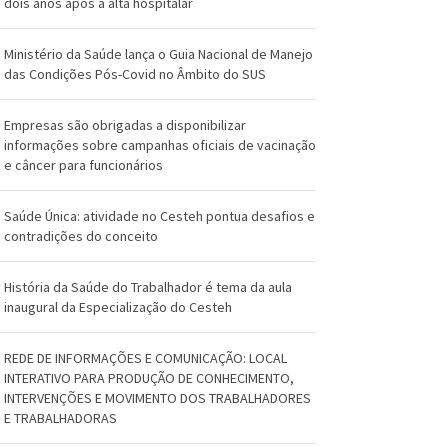
O
dois anos após a alta hospitalar
s
Ministério da Saúde lança o Guia Nacional de Manejo
w
das Condições Pós-Covid no Âmbito do SUS
a
Empresas são obrigadas a disponibilizar
informações sobre campanhas oficiais de vacinação
l
e câncer para funcionários
d
Saúde Única: atividade no Cesteh pontua desafios e
o
contradições do conceito
C
História da Saúde do Trabalhador é tema da aula
r
inaugural da Especialização do Cesteh
u
REDE DE INFORMAÇÕES E COMUNICAÇÃO: LOCAL
z
INTERATIVO PARA PRODUÇÃO DE CONHECIMENTO,
INTERVENÇÕES E MOVIMENTO DOS TRABALHADORES
E TRABALHADORAS