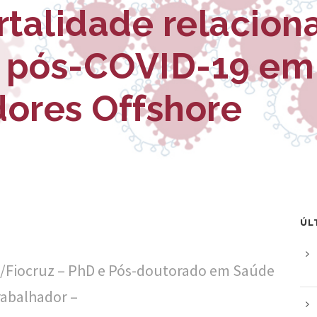
talidade relacion
 pós-COVID-19 em
dores Offshore
ÚL
sp/Fiocruz – PhD e Pós-doutorado em Saúde
rabalhador –