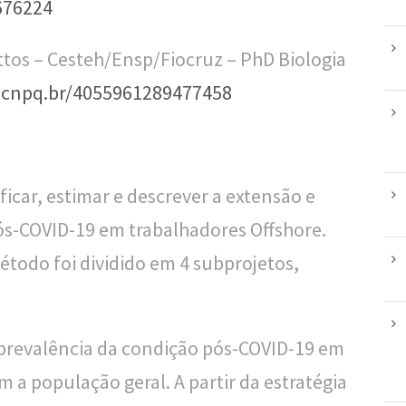
676224
attos – Cesteh/Ensp/Fiocruz – PhD Biologia
es.cnpq.br/4055961289477458
ificar, estimar e descrever a extensão e
ós-COVID-19 em trabalhadores Offshore.
étodo foi dividido em 4 subprojetos,
 prevalência da condição pós-COVID-19 em
a população geral. A partir da estratégia