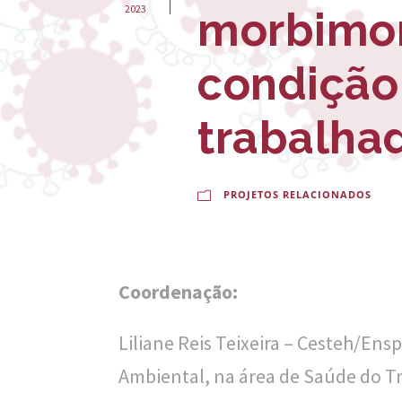
-
2023
morbimor
E
condição
s
c
trabalha
o
l
PROJETOS RELACIONADOS
a
N
a
Coordenação:
c
i
Liliane Reis Teixeira – Cesteh/En
o
Ambiental, na área de Saúde do T