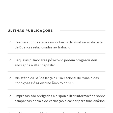
l
i
c
ÚLTIMAS PUBLICAÇÕES
a
Pesquisador destaca a importância da atualização da Lista
S
de Doenças relacionadas ao trabalho
e
Sequelas pulmonares pós-covid podem progredir dois
r
anos após a alta hospitalar
g
Ministério da Saúde lança o Guia Nacional de Manejo das
i
Condições Pós-Covid no Âmbito do SUS
o
Empresas são obrigadas a disponibilizar informações sobre
campanhas oficiais de vacinação e câncer para funcionários
A
r