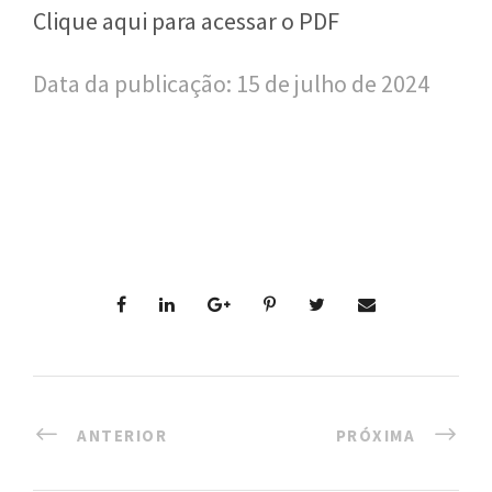
n
Clique aqui para acessar o PDF
a
Data da publicação: 15 de julho de 2024
l
d
e
S
a
ú
d
e
P
ANTERIOR
PRÓXIMA
ú
b