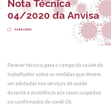
Nota Técnica
-
a
E
l
04/2020 da Anvisa
s
d
c
o
PARECERES
o
C
l
r
a
u
Parecer técnico para o campo da saúde do
N
z
trabalhador sobre as medidas que devem
a
ser adotadas nos serviços de saúde
c
durante a assistência aos casos suspeitos
i
ou confirmados de covid-19.
o