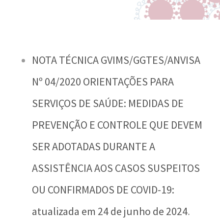
-
a
E
l
s
d
c
o
NOTA TÉCNICA GVIMS/GGTES/ANVISA
o
C
Nº 04/2020 ORIENTAÇÕES PARA
l
r
SERVIÇOS DE SAÚDE: MEDIDAS DE
a
u
PREVENÇÃO E CONTROLE QUE DEVEM
N
z
SER ADOTADAS DURANTE A
a
c
ASSISTÊNCIA AOS CASOS SUSPEITOS
i
OU CONFIRMADOS DE COVID-19:
o
atualizada em 24 de junho de 2024
.