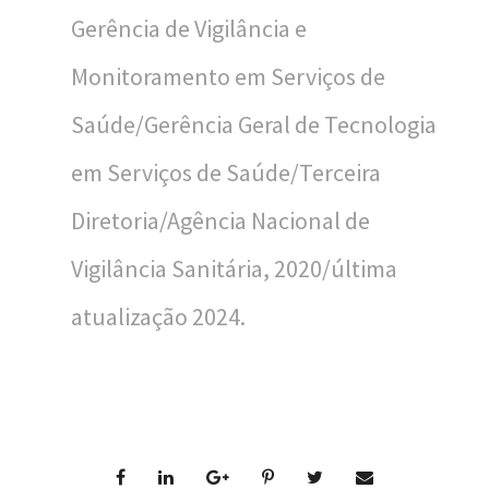
n
Gerência de Vigilância e
a
Monitoramento em Serviços de
l
d
Saúde/Gerência Geral de Tecnologia
e
em Serviços de Saúde/Terceira
S
Diretoria/Agência Nacional de
a
Vigilância Sanitária, 2020/última
ú
atualização 2024.
d
e
P
ú
b