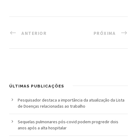
l
i
c
ANTERIOR
PRÓXIMA
a
S
e
r
ÚLTIMAS PUBLICAÇÕES
g
i
Pesquisador destaca a importância da atualização da Lista
de Doenças relacionadas ao trabalho
o
Sequelas pulmonares pós-covid podem progredir dois
A
anos após a alta hospitalar
r