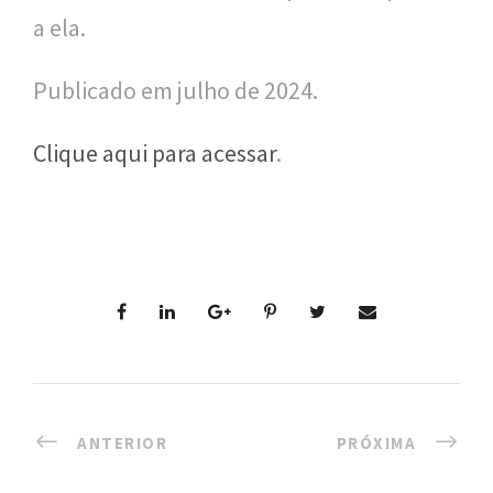
a ela.
l
i
Publicado em julho de 2024.
c
Clique aqui para acessar
.
a
S
e
r
g
i
o
A
ANTERIOR
PRÓXIMA
r