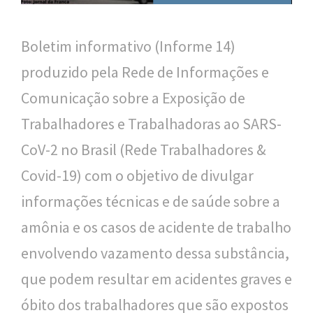
n
a
Boletim informativo (Informe 14)
l
produzido pela Rede de Informações e
d
Comunicação sobre a Exposição de
e
Trabalhadores e Trabalhadoras ao SARS-
S
CoV-2 no Brasil (Rede Trabalhadores &
a
Covid-19) com o objetivo de divulgar
ú
informações técnicas e de saúde sobre a
d
amônia e os casos de acidente de trabalho
e
envolvendo vazamento dessa substância,
P
que podem resultar em acidentes graves e
ú
óbito dos trabalhadores que são expostos
b