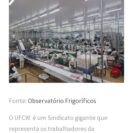
n
a
l
d
e
S
a
ú
d
e
Fonte:
Observatório Frigoríficos
P
O UFCW é um Sindicato gigante que
ú
representa os trabalhadores da
b