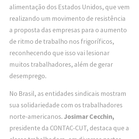
alimentação dos Estados Unidos, que vem
l
realizando um movimento de resistência
i
a proposta das empresas para o aumento
c
de ritmo de trabalho nos frigoríficos,
a
reconhecendo que isso vai lesionar
S
muitos trabalhadores, além de gerar
e
desemprego.
r
g
No Brasil, as entidades sindicais mostram
i
sua solidariedade com os trabalhadores
o
norte-americanos.
Josimar Cecchin,
A
presidente da CONTAC-CUT, destaca que a
r