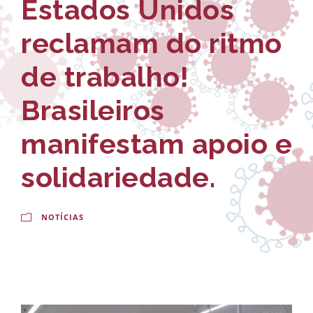
Estados Unidos
-
a
E
l
reclamam do ritmo
s
d
de trabalho!
c
o
Brasileiros
o
C
l
r
manifestam apoio e
a
u
solidariedade.
N
z
a
NOTÍCIAS
c
i
o