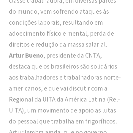
classe trabalhadora, em diversas partes
o
do mundo, vem sofrendo ataques às
u
condições laborais, resultando em
c
adoecimento físico e mental, perda de
a
direitos e redução da massa salarial.
Artur Bueno
, presidente da CNTA,
destaca que os brasileiros são solidários
aos trabalhadores e trabalhadoras norte-
americanos, e que vai discutir com a
Regional da UITA da América Latina (Rel-
UITA), um movimento de apoio as lutas
do pessoal que trabalha em frigoríficos.
Artur lembra ainda, que no governo