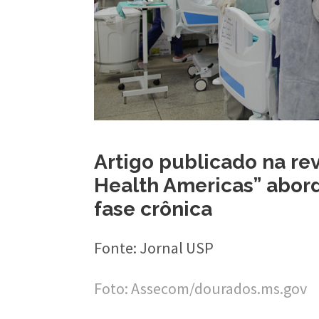
n
a
l
d
e
S
a
Artigo publicado na re
Health Americas” abor
ú
fase crônica
d
e
Fonte: Jornal USP
P
Foto: Assecom/dourados.ms.gov
ú
b