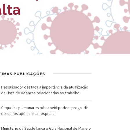
R
a
alta
U
l
Z
d
-
o
F
C
u
r
n
u
TIMAS PUBLICAÇÕES
d
z
a
Pesquisador destaca a importância da atualização
da Lista de Doenças relacionadas ao trabalho
ç
Sequelas pulmonares pós-covid podem progredir
ã
dois anos após a alta hospitalar
o
Ministério da Saúde lança o Guia Nacional de Manejo