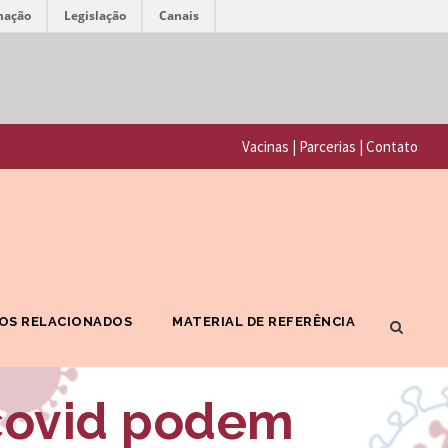
mação
Legislação
Canais
F
P
u
o
n
Vacinas
|
Parcerias
|
Contato
r
d
t
a
a
ç
l
ã
F
o
OS RELACIONADOS
MATERIAL DE REFERÊNCIA
I
O
O
s
covid podem
C
w