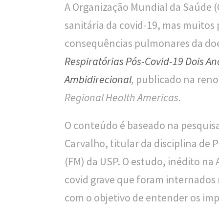
A Organização Mundial da Saúde (
l
sanitária da covid-19, mas muitos
i
consequências pulmonares da doe
c
Respiratórias Pós-Covid-19 Dois A
a
Ambidirecional
,
publicado na renom
S
Regional Health Americas
.
e
O conteúdo é baseado na pesquisa
r
Carvalho, titular da disciplina d
g
(FM) da USP. O estudo, inédito na
i
covid grave que foram internado
o
com o objetivo de entender os im
A
r