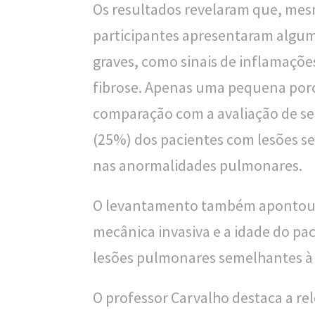
Os resultados revelaram que, mes
o
participantes apresentaram alguma
u
graves, como sinais de inflamaçõe
c
fibrose. Apenas uma pequena por
a
comparação com a avaliação de seis
(25%) dos pacientes com lesões s
nas anormalidades pulmonares.
O levantamento também apontou q
mecânica invasiva e a idade do p
lesões pulmonares semelhantes à 
O professor Carvalho destaca a r