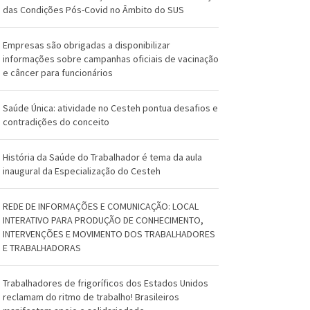
O
das Condições Pós-Covid no Âmbito do SUS
s
Empresas são obrigadas a disponibilizar
w
informações sobre campanhas oficiais de vacinação
e câncer para funcionários
a
l
Saúde Única: atividade no Cesteh pontua desafios e
contradições do conceito
d
o
História da Saúde do Trabalhador é tema da aula
inaugural da Especialização do Cesteh
C
r
REDE DE INFORMAÇÕES E COMUNICAÇÃO: LOCAL
INTERATIVO PARA PRODUÇÃO DE CONHECIMENTO,
u
INTERVENÇÕES E MOVIMENTO DOS TRABALHADORES
E TRABALHADORAS
z
Trabalhadores de frigoríficos dos Estados Unidos
reclamam do ritmo de trabalho! Brasileiros