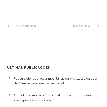
l
i
c
ANTERIOR
PRÓXIMA
a
S
e
r
ÚLTIMAS PUBLICAÇÕES
g
i
Pesquisador destaca a importância da atualização da Lista
de Doenças relacionadas ao trabalho
o
Sequelas pulmonares pós-covid podem progredir dois
A
anos após a alta hospitalar
r