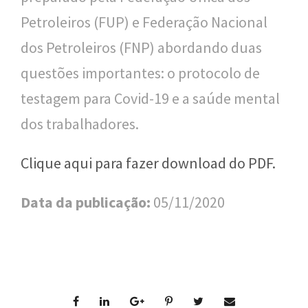
n
Petroleiros (FUP) e Federação Nacional
a
dos Petroleiros (FNP) abordando duas
l
questões importantes: o protocolo de
d
testagem para Covid-19 e a saúde mental
e
dos trabalhadores.
S
a
Clique aqui para fazer download do PDF.
ú
Data da publicação:
05/11/2020
d
e
P
ú
b