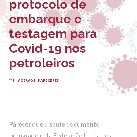
protocolo de
-
a
E
l
embarque e
s
d
testagem para
c
o
Covid-19 nos
o
C
l
r
petroleiros
a
u
N
ACERVOS
,
PARECERES
z
a
c
i
Parecer que discute documento
o
preparado pela Federação Única dos