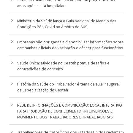
anos após a alta hospitalar
o
u
Ministério da Saúde lança o Guia Nacional de Manejo das
Condições Pós-Covid no Âmbito do SUS
c
a
Empresas são obrigadas a disponibilizar informações sobre
campanhas oficiais de vacinação e câncer para funcionários
Saúde Única: atividade no Cesteh pontua desafios e
contradições do conceito
História da Saúde do Trabalhador é tema da aula inaugural
da Especialização do Cesteh
REDE DE INFORMAÇÕES E COMUNICAÇÃO: LOCAL INTERATIVO
PARA PRODUÇÃO DE CONHECIMENTO, INTERVENÇÕES E
MOVIMENTO DOS TRABALHADORES E TRABALHADORAS
Trabalhadores de frigoríficos dos Estados Unidos reclamam