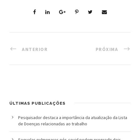
l
i
c
a
ANTERIOR
PRÓXIMA
S
e
r
g
i
ÚLTIMAS PUBLICAÇÕES
o
Pesquisador destaca a importância da atualização da Lista
de Doenças relacionadas ao trabalho
A
r
Sequelas pulmonares pós-covid podem progredir dois