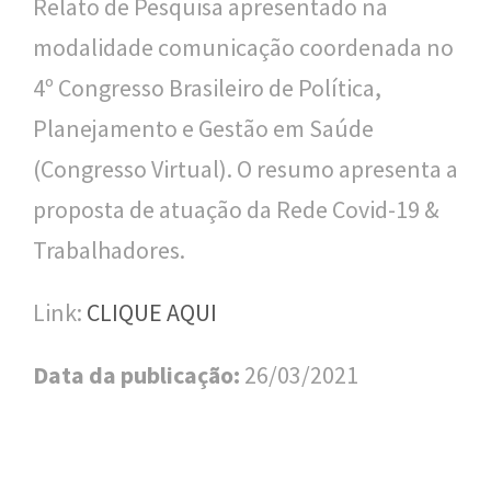
n
Relato de Pesquisa apresentado na
a
modalidade comunicação coordenada no
l
4º Congresso Brasileiro de Política,
d
Planejamento e Gestão em Saúde
e
(Congresso Virtual). O resumo apresenta a
S
proposta de atuação da Rede Covid-19 &
a
Trabalhadores.
ú
Link:
CLIQUE AQUI
d
e
Data da publicação:
26/03/2021
P
ú
b