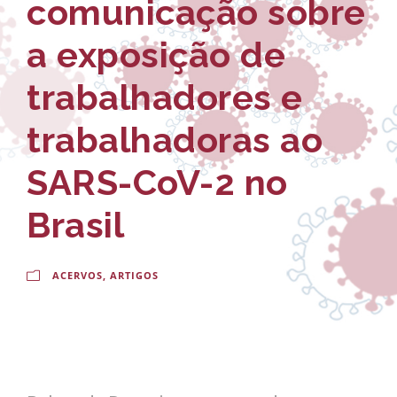
comunicação sobre
-
a
E
l
a exposição de
s
d
trabalhadores e
c
o
trabalhadoras ao
o
C
l
r
SARS-CoV-2 no
a
u
Brasil
N
z
a
ACERVOS
,
ARTIGOS
c
i
o