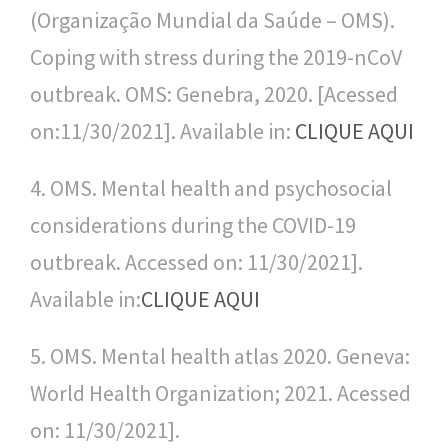
(Organização Mundial da Saúde – OMS).
l
Coping with stress during the 2019-nCoV
i
outbreak. OMS: Genebra, 2020. [Acessed
c
on:11/30/2021]. Available in:
CLIQUE AQUI
a
S
4. OMS. Mental health and psychosocial
e
considerations during the COVID-19
r
outbreak. Accessed on: 11/30/2021].
g
Available in:
CLIQUE AQUI
i
5. OMS. Mental health atlas 2020. Geneva:
o
World Health Organization; 2021. Acessed
A
on: 11/30/2021].
r