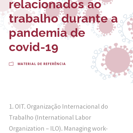
relacionados ao
-
a
E
l
trabalho durante a
s
d
pandemia de
c
o
covid-19
o
C
l
r
MATERIAL DE REFERÊNCIA
a
u
N
z
a
c
1. OIT. Organização Internacional do
i
Trabalho (International Labor
o
Organization – ILO). Managing work-