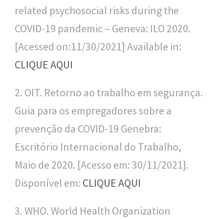
n
related psychosocial risks during the
a
COVID-19 pandemic – Geneva: ILO 2020.
l
[Acessed on:11/30/2021] Available in:
d
CLIQUE AQUI
e
S
2. OIT. Retorno ao trabalho em segurança.
a
Guia para os empregadores sobre a
ú
prevenção da COVID-19 Genebra:
d
Escritório Internacional do Trabalho,
e
Maio de 2020. [Acesso em: 30/11/2021].
P
Disponível em:
CLIQUE AQUI
ú
3. WHO. World Health Organization
b