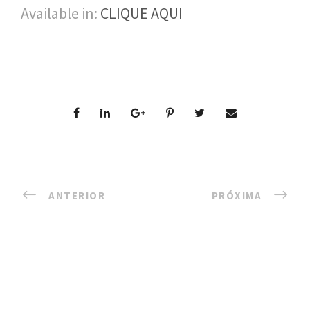
Available in:
CLIQUE AQUI
o
u
c
a
ANTERIOR
PRÓXIMA