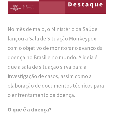
n
a
l
d
No mês de maio, o Ministério da Saúde
e
lançou a Sala de Situação Monkeypox
S
com o objetivo de monitorar o avanço da
a
doença no Brasil e no mundo. A ideia é
ú
que a sala de situação sirva para a
d
investigação de casos, assim como a
e
elaboração de documentos técnicos para
P
o enfrentamento da doença.
ú
O que é a doença?
b