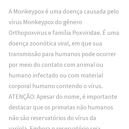
l
A Monkeypox é uma doença causada pelo
i
vírus Monkeypox do gênero
c
Orthopoxvirus e família Poxviridae. É uma
a
doença zoonótica viral, em que sua
S
transmissão para humanos pode ocorrer
e
por meio do contato com animal ou
r
humano infectado ou com material
g
corporal humano contendo o vírus.
i
ATENÇÃO: Apesar do nome, é importante
o
destacar que os primatas não humanos
A
não são reservatórios do vírus da
r
varíola. Embora o reservatório seja