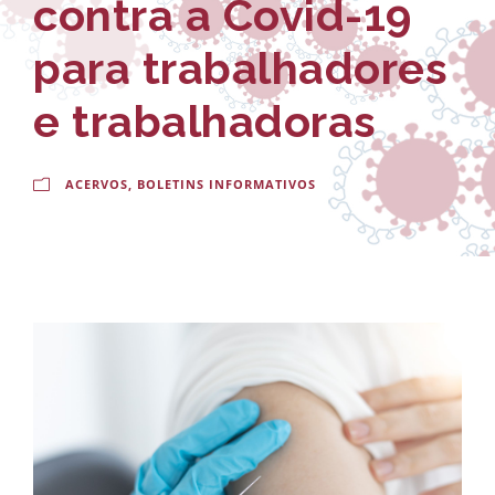
contra a Covid-19
-
a
E
l
para trabalhadores
s
d
e trabalhadoras
c
o
o
C
ACERVOS
,
BOLETINS INFORMATIVOS
l
r
a
u
N
z
a
c
i
o