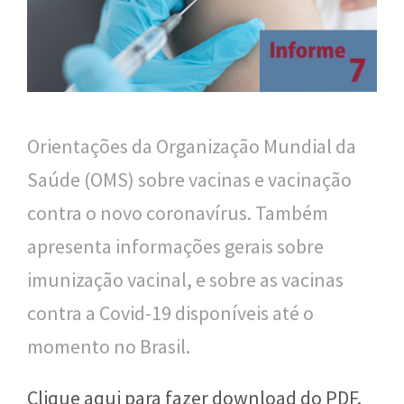
n
a
l
d
e
Orientações da Organização Mundial da
S
Saúde (OMS) sobre vacinas e vacinação
a
contra o novo coronavírus. Também
ú
apresenta informações gerais sobre
d
imunização vacinal, e sobre as vacinas
e
contra a Covid-19 disponíveis até o
P
momento no Brasil.
ú
Clique aqui para fazer download do PDF.
b