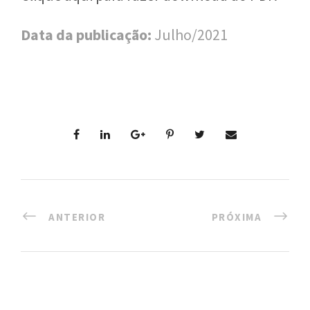
l
Data da publicação:
Julho/2021
i
c
a
S
e
r
g
ANTERIOR
PRÓXIMA
i
o
A
r