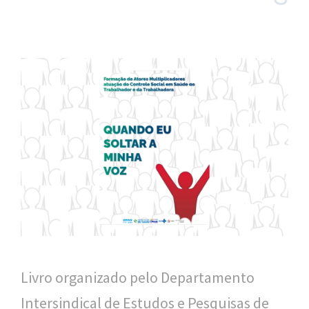
n
a
l
d
e
S
a
ú
d
e
P
Livro organizado pelo Departamento
ú
Intersindical de Estudos e Pesquisas de
b