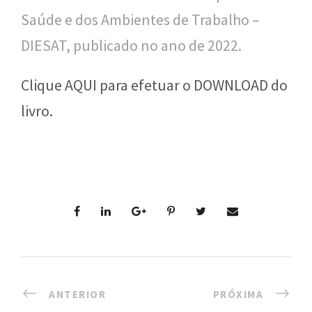
Saúde e dos Ambientes de Trabalho –
l
DIESAT, publicado no ano de 2022.
i
c
Clique AQUI para efetuar o DOWNLOAD do
a
livro.
S
e
r
g
i
o
A
ANTERIOR
PRÓXIMA
r