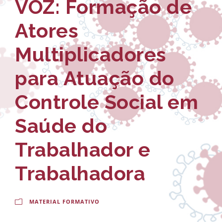
VOZ: Formação de
-
a
E
l
Atores
s
d
Multiplicadores
c
o
para Atuação do
o
C
l
r
Controle Social em
a
u
Saúde do
N
z
Trabalhador e
a
c
Trabalhadora
i
MATERIAL FORMATIVO
o