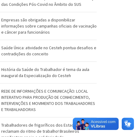
O
das Condições Pós-Covid no Âmbito do SUS
s
Empresas são obrigadas a disponibilizar
w
informações sobre campanhas oficiais de vacinação
e câncer para funcionários
a
l
Saúde Única: atividade no Cesteh pontua desafios e
contradições do conceito
d
o
História da Saúde do Trabalhador é tema da aula
inaugural da Especialização do Cesteh
C
r
REDE DE INFORMAÇÕES E COMUNICAÇÃO: LOCAL
INTERATIVO PARA PRODUÇÃO DE CONHECIMENTO,
u
INTERVENÇÕES E MOVIMENTO DOS TRABALHADORES
E TRABALHADORAS
z
Trabalhadores de frigoríficos dos Estados Unidos
reclamam do ritmo de trabalho! Brasileiros