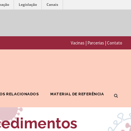
mação
Legislação
Canais
F
P
u
o
n
Vacinas
|
Parcerias
|
Contato
r
d
t
a
a
ç
l
ã
F
o
OS RELACIONADOS
MATERIAL DE REFERÊNCIA
I
O
O
s
cedimentos
C
w