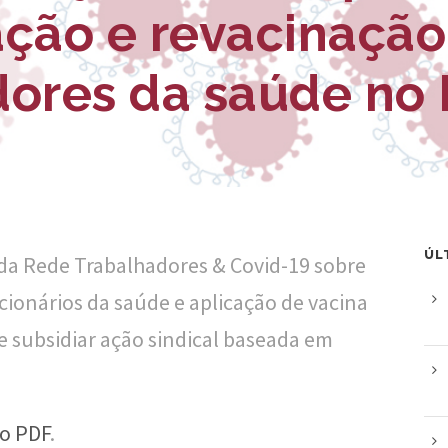
ação e revacinaçã
dores da saúde no 
ÚL
s da Rede Trabalhadores & Covid-19 sobre
onários da saúde e aplicação de vacina
e subsidiar ação sindical baseada em
do PDF
.