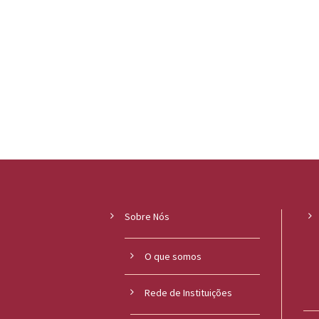
l
i
c
a
S
e
r
g
Sobre Nós
i
O que somos
o
A
Rede de Instituições
r