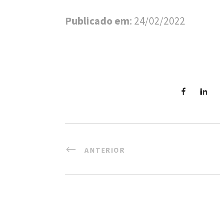
n
a
Publicado em
: 24/02/2022
l
d
e
S
a
ú
d
ANTERIOR
e
P
ú
b