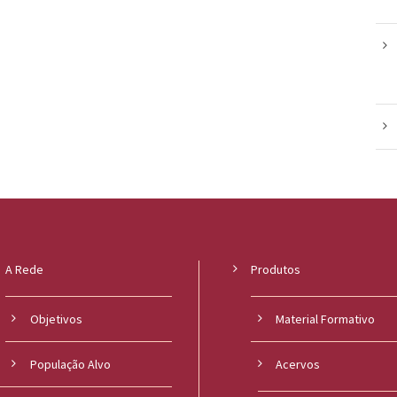
A Rede
Produtos
Objetivos
Material Formativo
População Alvo
Acervos