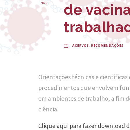
-
2022
de vacin
E
trabalha
s
c
o
ACERVOS
,
RECOMENDAÇÕES
l
a
Orientações técnicas e científica
N
procedimentos que envolvem funci
a
em ambientes de trabalho, a fim d
c
ciência.
i
o
Clique aqui para fazer download 