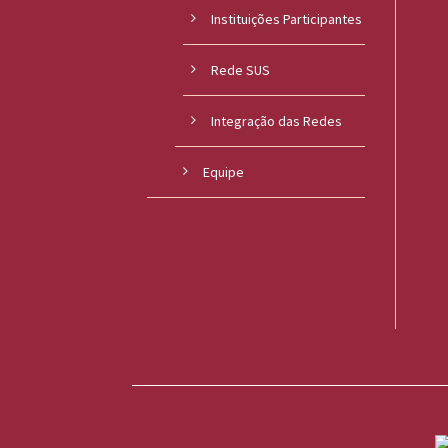
Instituições Participantes
o
u
Rede SUS
c
Integração das Redes
a
Equipe