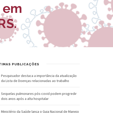
R
a
o em
U
l
RS.
Z
d
-
o
F
C
u
r
n
u
TIMAS PUBLICAÇÕES
d
z
a
Pesquisador destaca a importância da atualização
da Lista de Doenças relacionadas ao trabalho
ç
Sequelas pulmonares pós-covid podem progredir
ã
dois anos após a alta hospitalar
o
Ministério da Saúde lança o Guia Nacional de Manejo