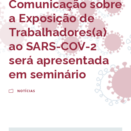
Comunicação sobre
-
a
E
l
a Exposição de
s
d
Trabalhadores(a)
c
o
ao SARS-COV-2
o
C
l
r
será apresentada
a
u
em seminário
N
z
a
NOTÍCIAS
c
i
o