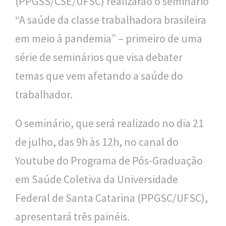
(PPGSS/CSE/UFSC) realizarão o seminário
o
“A saúde da classe trabalhadora brasileira
u
em meio à pandemia” – primeiro de uma
c
série de seminários que visa debater
a
temas que vem afetando a saúde do
trabalhador.
O seminário, que será realizado no dia 21
de julho, das 9h às 12h, no canal do
Youtube do Programa de Pós-Graduação
em Saúde Coletiva da Universidade
Federal de Santa Catarina (PPGSC/UFSC),
apresentará três painéis.