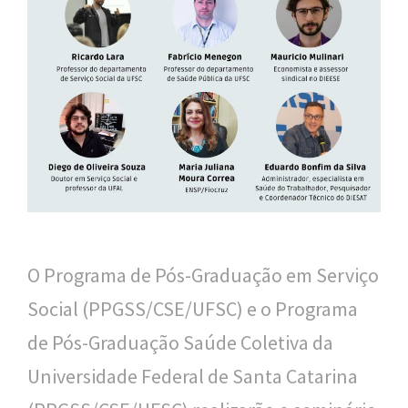
l
i
c
a
S
e
r
g
O Programa de Pós-Graduação em Serviço
i
Social (PPGSS/CSE/UFSC) e o Programa
o
de Pós-Graduação Saúde Coletiva da
A
Universidade Federal de Santa Catarina
r