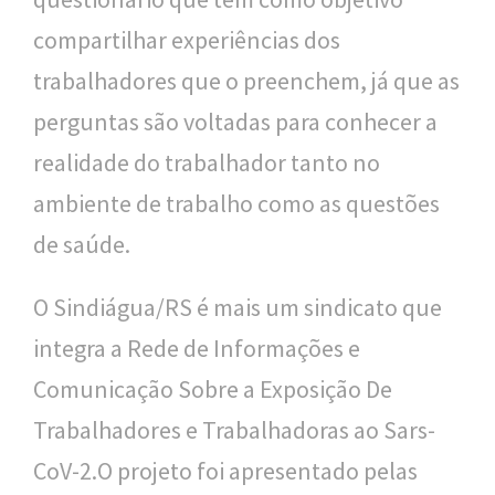
l
compartilhar experiências dos
i
trabalhadores que o preenchem, já que as
c
perguntas são voltadas para conhecer a
a
realidade do trabalhador tanto no
S
ambiente de trabalho como as questões
e
de saúde.
r
O Sindiágua/RS é mais um sindicato que
g
integra a Rede de Informações e
i
Comunicação Sobre a Exposição De
o
Trabalhadores e Trabalhadoras ao Sars-
A
CoV-2.O projeto foi apresentado pelas
r