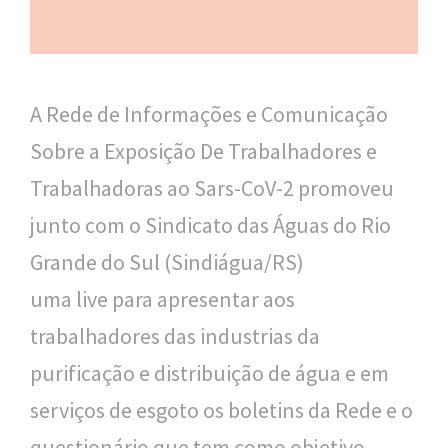
n
a
l
d
A Rede de Informações e Comunicação
e
Sobre a Exposição De Trabalhadores e
S
Trabalhadoras ao Sars-CoV-2 promoveu
a
junto com o Sindicato das Águas do Rio
ú
Grande do Sul (Sindiágua/RS)
d
uma live para apresentar aos
e
trabalhadores das industrias da
P
purificação e distribuição de água e em
ú
serviços de esgoto os boletins da Rede e o
b
questionário que tem como objetivo