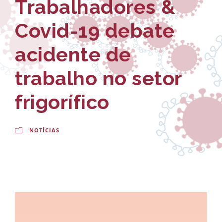
Trabalhadores &
-
a
E
l
Covid-19 debate
s
d
acidente de
c
o
trabalho no setor
o
C
l
r
frigorífico
a
u
N
NOTÍCIAS
z
a
c
i
o