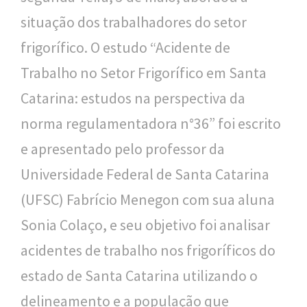
situação dos trabalhadores do setor
l
frigorífico. O estudo “Acidente de
i
Trabalho no Setor Frigorífico em Santa
c
Catarina: estudos na perspectiva da
a
norma regulamentadora n°36” foi escrito
S
e apresentado pelo professor da
e
Universidade Federal de Santa Catarina
r
(UFSC) Fabrício Menegon com sua aluna
g
Sonia Colaço, e seu objetivo foi analisar
i
acidentes de trabalho nos frigoríficos do
o
estado de Santa Catarina utilizando o
A
delineamento e a população que
r