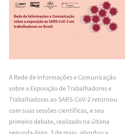
n
a
l
d
e
S
a
A Rede de Informações e Comunicação
ú
sobre a Exposição de Trabalhadores e
d
Trabalhadoras ao SARS-CoV-2 retornou
e
com suas sessões científicas, e seu
P
primeiro debate, realizado na última
ú
segunda-feira, 3 de maio, abordou a
b