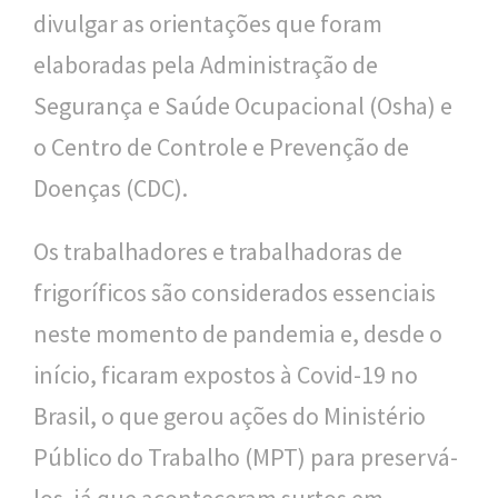
divulgar as orientações que foram
l
elaboradas pela Administração de
i
Segurança e Saúde Ocupacional (Osha) e
c
o Centro de Controle e Prevenção de
a
Doenças (CDC).
S
e
Os trabalhadores e trabalhadoras de
r
frigoríficos são considerados essenciais
g
neste momento de pandemia e, desde o
i
início, ficaram expostos à Covid-19 no
o
Brasil, o que gerou ações do Ministério
A
Público do Trabalho (MPT) para preservá-
r