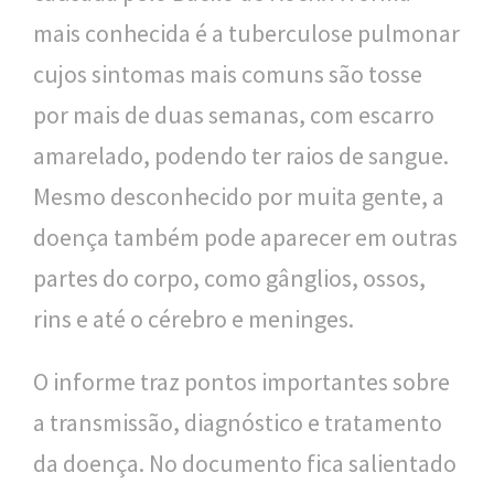
mais conhecida é a tuberculose pulmonar
l
cujos sintomas mais comuns são tosse
i
por mais de duas semanas, com escarro
c
amarelado, podendo ter raios de sangue.
a
Mesmo desconhecido por muita gente, a
S
doença também pode aparecer em outras
e
partes do corpo, como gânglios, ossos,
r
rins e até o cérebro e meninges.
g
i
O informe traz pontos importantes sobre
o
a transmissão, diagnóstico e tratamento
A
da doença. No documento fica salientado
r