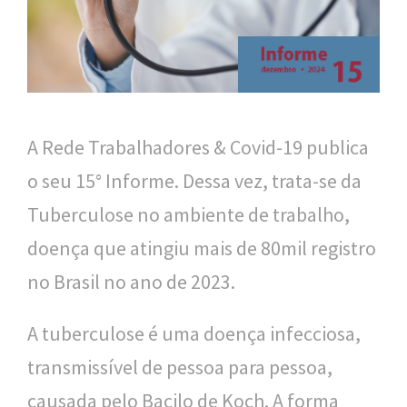
n
a
l
d
e
A Rede Trabalhadores & Covid-19 publica
S
o seu 15° Informe. Dessa vez, trata-se da
a
Tuberculose no ambiente de trabalho,
ú
doença que atingiu mais de 80mil registro
d
no Brasil no ano de 2023.
e
A tuberculose é uma doença infecciosa,
P
transmissível de pessoa para pessoa,
ú
causada pelo Bacilo de Koch. A forma
b