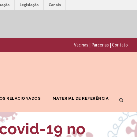
mação
Legislação
Canais
F
P
u
o
n
Vacinas
|
Parcerias
|
Contato
r
d
t
a
a
ç
l
ã
F
o
OS RELACIONADOS
MATERIAL DE REFERÊNCIA
I
O
O
s
 covid-19 no
C
w