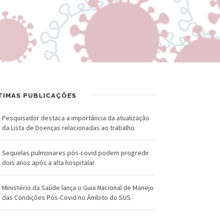
R
a
U
l
Z
d
-
o
F
C
u
r
TIMAS PUBLICAÇÕES
n
u
Pesquisador destaca a importância da atualização
da Lista de Doenças relacionadas ao trabalho
d
z
a
Sequelas pulmonares pós-covid podem progredir
dois anos após a alta hospitalar
ç
ã
Ministério da Saúde lança o Guia Nacional de Manejo
das Condições Pós-Covid no Âmbito do SUS
o