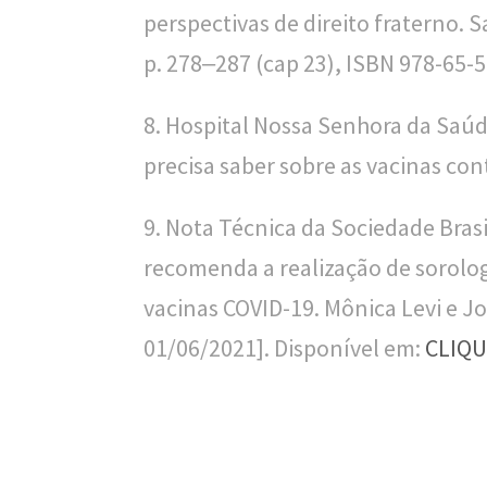
perspectivas de direito fraterno. 
l
p. 278‒287 (cap 23), ISBN 978-65-
i
c
8. Hospital Nossa Senhora da Saúd
a
precisa saber sobre as vacinas con
S
9. Nota Técnica da Sociedade Bras
e
recomenda a realização de sorolog
r
vacinas COVID-19. Mônica Levi e J
g
01/06/2021]. Disponível em:
CLIQU
i
o
A
r