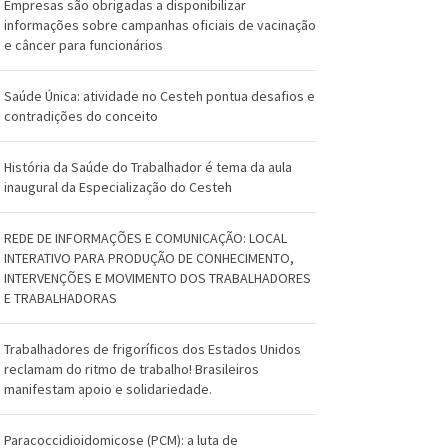
O
Empresas são obrigadas a disponibilizar
informações sobre campanhas oficiais de vacinação
s
e câncer para funcionários
w
Saúde Única: atividade no Cesteh pontua desafios e
a
contradições do conceito
l
História da Saúde do Trabalhador é tema da aula
d
inaugural da Especialização do Cesteh
o
REDE DE INFORMAÇÕES E COMUNICAÇÃO: LOCAL
C
INTERATIVO PARA PRODUÇÃO DE CONHECIMENTO,
INTERVENÇÕES E MOVIMENTO DOS TRABALHADORES
r
E TRABALHADORAS
u
Trabalhadores de frigoríficos dos Estados Unidos
z
reclamam do ritmo de trabalho! Brasileiros
manifestam apoio e solidariedade.
Paracoccidioidomicose (PCM): a luta de