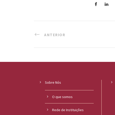
o
u
c
ANTERIOR
a
Sobre Nós
O que somos
Rede de Instituições