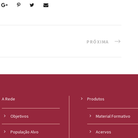
PRÓXIMA
A Rede
Produtos
Objetivos
Material Formativo
População Alvo
Acervos