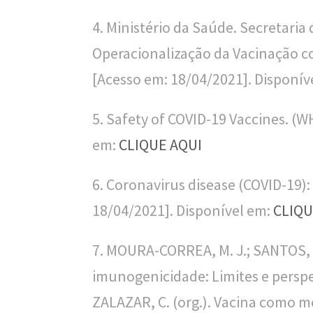
n
4. Ministério da Saúde. Secretaria
a
Operacionalização da Vacinação con
l
[Acesso em: 18/04/2021]. Disponív
d
e
5. Safety of COVID-19 Vaccines. (W
S
em:
CLIQUE AQUI
a
ú
6. Coronavirus disease (COVID-19):
d
18/04/2021]. Disponível em:
CLIQU
e
7. MOURA-CORREA, M. J.; SANTOS, M.
P
imunogenicidade: Limites e perspect
ú
ZALAZAR, C. (org.). Vacina como 
b