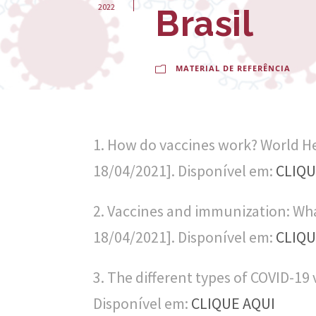
-
2022
Brasil
E
s
MATERIAL DE REFERÊNCIA
c
o
l
1. How do vaccines work? World H
a
18/04/2021]. Disponível em:
CLIQU
N
2. Vaccines and immunization: Wha
a
18/04/2021]. Disponível em:
CLIQU
c
i
3. The different types of COVID-19
o
Disponível em:
CLIQUE AQUI