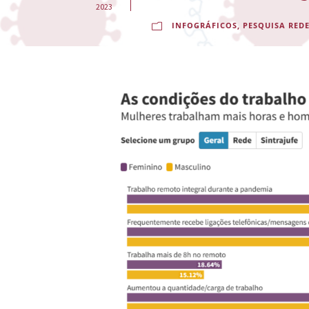
-
2023
INFOGRÁFICOS
,
PESQUISA REDE
E
s
c
o
l
a
N
a
c
i
o