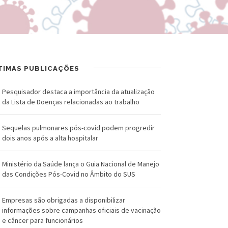
R
a
U
l
Z
d
-
o
TIMAS PUBLICAÇÕES
F
C
Pesquisador destaca a importância da atualização
u
r
da Lista de Doenças relacionadas ao trabalho
n
u
Sequelas pulmonares pós-covid podem progredir
d
z
dois anos após a alta hospitalar
a
Ministério da Saúde lança o Guia Nacional de Manejo
ç
das Condições Pós-Covid no Âmbito do SUS
ã
Empresas são obrigadas a disponibilizar
o
informações sobre campanhas oficiais de vacinação
e câncer para funcionários