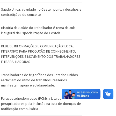
O
s
Saúde Única: atividade no Cesteh pontua desafios e
contradições do conceito
w
História da Saúde do Trabalhador é tema da aula
a
inaugural da Especialização do Cesteh
l
REDE DE INFORMAÇÕES E COMUNICAÇÃO: LOCAL
d
INTERATIVO PARA PRODUÇÃO DE CONHECIMENTO,
INTERVENÇÕES E MOVIMENTO DOS TRABALHADORES
o
E TRABALHADORAS
C
Trabalhadores de frigoríficos dos Estados Unidos
r
reclamam do ritmo de trabalho! Brasileiros
manifestam apoio e solidariedade.
u
z
Paracoccidioidomicose (PCM): a luta de
pesquisadores pela inclusão na lista de doenças de
notificação compulsória