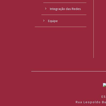
o
Integração das Redes
u
Equipe
c
a
ES
Rua Leopoldo Bu