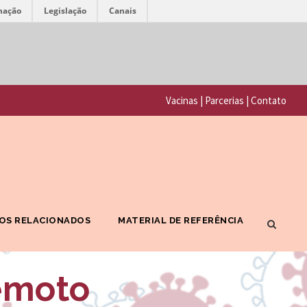
mação
Legislação
Canais
F
P
u
o
n
Vacinas
|
Parcerias
|
Contato
r
d
t
a
a
ç
l
ã
F
o
OS RELACIONADOS
MATERIAL DE REFERÊNCIA
I
O
O
s
remoto
C
w