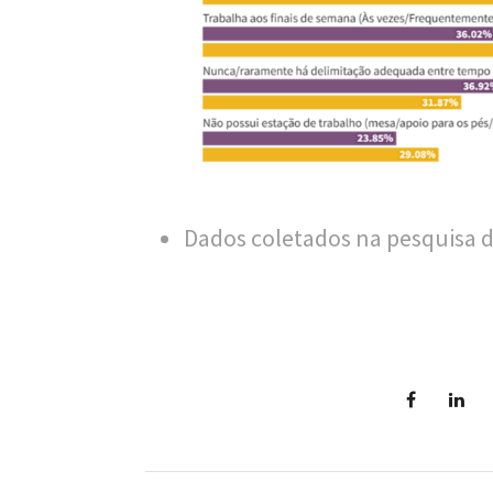
n
a
l
d
e
S
Dados coletados na pesquisa da
a
ú
d
e
P
ú
b