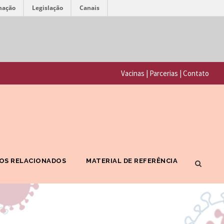
mação
Legislação
Canais
F
P
u
o
n
Vacinas
|
Parcerias
|
Contato
r
d
t
a
a
ç
l
ã
F
o
OS RELACIONADOS
MATERIAL DE REFERÊNCIA
I
O
O
s
C
w