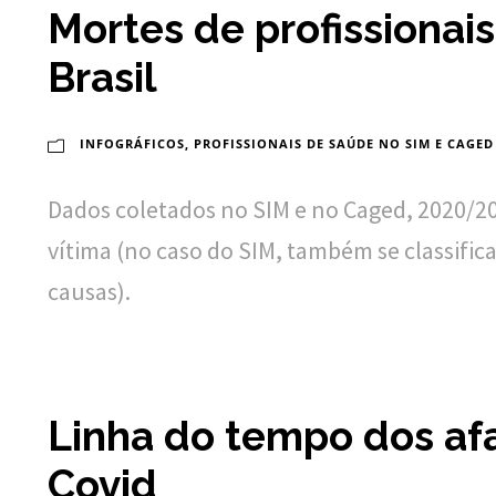
Mortes de profissionai
Brasil
INFOGRÁFICOS
,
PROFISSIONAIS DE SAÚDE NO SIM E CAGED
Dados coletados no SIM e no Caged, 2020/20
vítima (no caso do SIM, também se classifica
causas).
Linha do tempo dos af
Covid