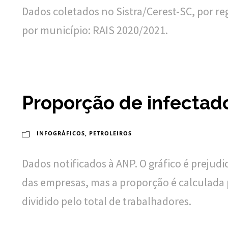
Dados coletados no Sistra/Cerest-SC, por r
por município: RAIS 2020/2021.
Proporção de infectado
INFOGRÁFICOS
,
PETROLEIROS
Dados notificados à ANP. O gráfico é prejud
das empresas, mas a proporção é calculada
dividido pelo total de trabalhadores.