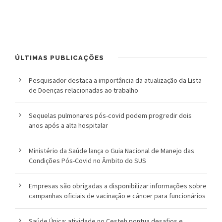
l
i
c
ÚLTIMAS PUBLICAÇÕES
a
Pesquisador destaca a importância da atualização da Lista
S
de Doenças relacionadas ao trabalho
e
Sequelas pulmonares pós-covid podem progredir dois
r
anos após a alta hospitalar
g
Ministério da Saúde lança o Guia Nacional de Manejo das
Condições Pós-Covid no Âmbito do SUS
i
o
Empresas são obrigadas a disponibilizar informações sobre
campanhas oficiais de vacinação e câncer para funcionários
A
r
Saúde Única: atividade no Cesteh pontua desafios e