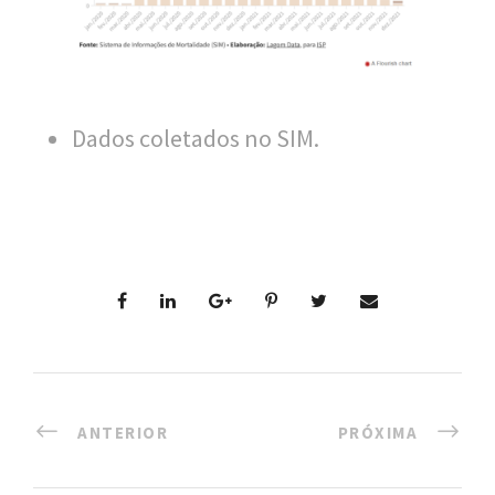
n
a
l
d
Dados coletados no SIM.
e
S
a
ú
d
e
P
ANTERIOR
PRÓXIMA
ú
b