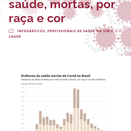
saúde, mortas, por
-
a
E
l
raça e cor
s
d
INFOGRÁFICOS
,
PROFISSIONAIS DE SAÚDE NO SIM E
c
o
CAGED
o
C
l
r
a
u
N
z
a
c
i
o