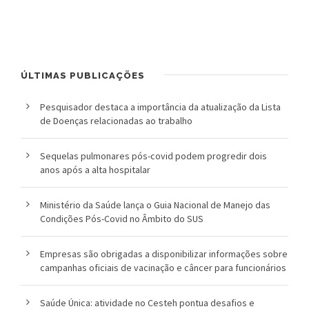
l
i
c
ÚLTIMAS PUBLICAÇÕES
a
Pesquisador destaca a importância da atualização da Lista
de Doenças relacionadas ao trabalho
S
e
Sequelas pulmonares pós-covid podem progredir dois
anos após a alta hospitalar
r
g
Ministério da Saúde lança o Guia Nacional de Manejo das
Condições Pós-Covid no Âmbito do SUS
i
o
Empresas são obrigadas a disponibilizar informações sobre
campanhas oficiais de vacinação e câncer para funcionários
A
r
Saúde Única: atividade no Cesteh pontua desafios e