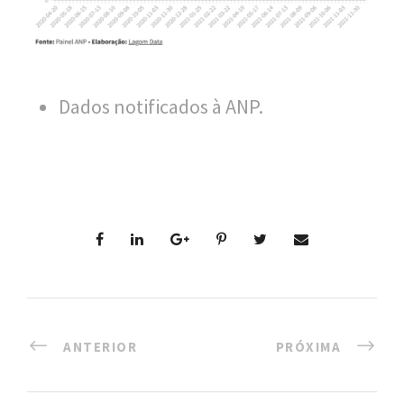
n
a
l
d
Dados notificados à ANP.
e
S
a
ú
d
e
P
ANTERIOR
PRÓXIMA
ú
b