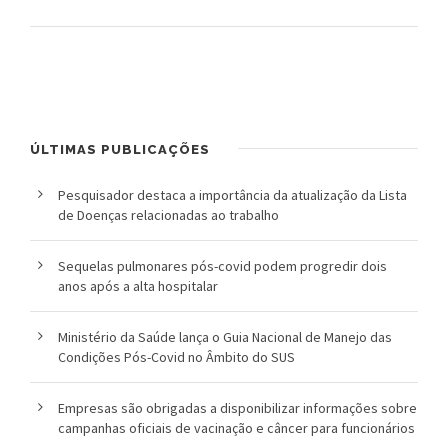
l
i
c
a
ÚLTIMAS PUBLICAÇÕES
S
Pesquisador destaca a importância da atualização da Lista
e
de Doenças relacionadas ao trabalho
r
Sequelas pulmonares pós-covid podem progredir dois
anos após a alta hospitalar
g
i
Ministério da Saúde lança o Guia Nacional de Manejo das
Condições Pós-Covid no Âmbito do SUS
o
A
Empresas são obrigadas a disponibilizar informações sobre
campanhas oficiais de vacinação e câncer para funcionários
r