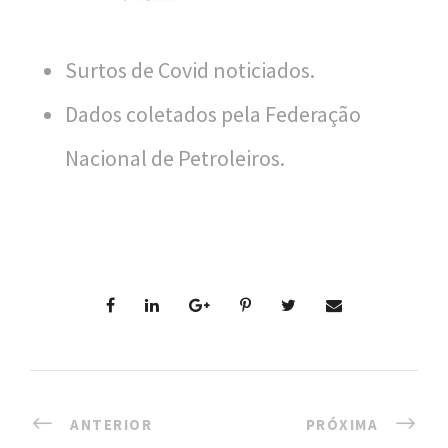
n
a
Surtos de Covid noticiados.
l
d
Dados coletados pela Federação
e
Nacional de Petroleiros.
S
a
ú
d
e
P
ú
ANTERIOR
PRÓXIMA
b