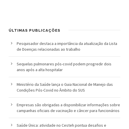
l
i
c
ÚLTIMAS PUBLICAÇÕES
a
Pesquisador destaca a importância da atualização da Lista
de Doenças relacionadas ao trabalho
S
e
Sequelas pulmonares pós-covid podem progredir dois
anos após a alta hospitalar
r
g
Ministério da Saúde lança o Guia Nacional de Manejo das
Condições Pós-Covid no Âmbito do SUS
i
o
Empresas são obrigadas a disponibilizar informações sobre
campanhas oficiais de vacinação e câncer para funcionários
A
Saúde Única: atividade no Cesteh pontua desafios e
r