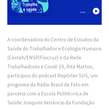
n
a
l
d
e
A coordenadora do Centro de Estudos da
S
Saúde do Trabalhador e Ecologia Humana
a
(Cesteh/ENSP/Fiocruz) e da Rede
ú
Trabalhadores e Covid-19, Rita Mattos,
d
participou do podcast Repórter SUS, um
e
programa da Rádio Brasil de Fato em
P
parceria com a Escola Politécnica de
ú
Saúde Joaquim Venâncio da Fundação
b