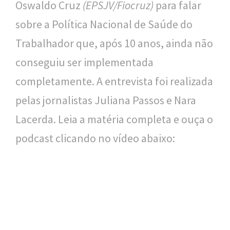
Oswaldo Cruz
(EPSJV/Fiocruz)
para falar
l
sobre a Política Nacional de Saúde do
i
Trabalhador que, após 10 anos, ainda não
c
conseguiu ser implementada
a
completamente. A entrevista foi realizada
S
pelas jornalistas Juliana Passos e Nara
e
Lacerda. Leia a matéria completa e ouça o
r
podcast clicando no vídeo abaixo:
g
i
o
A
r