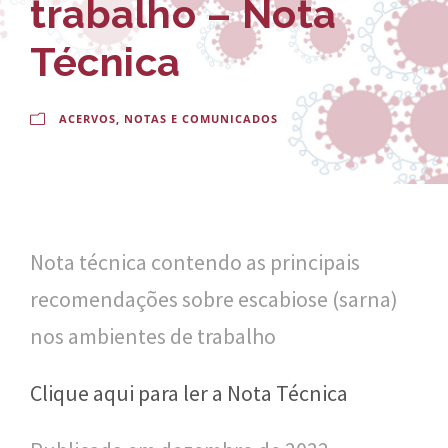
trabalho – Nota
-
a
E
l
Técnica
s
d
c
o
ACERVOS
,
NOTAS E COMUNICADOS
o
C
l
r
a
u
Nota técnica contendo as principais
N
z
recomendações sobre escabiose (sarna)
a
nos ambientes de trabalho
c
i
Clique aqui para ler a Nota Técnica
o