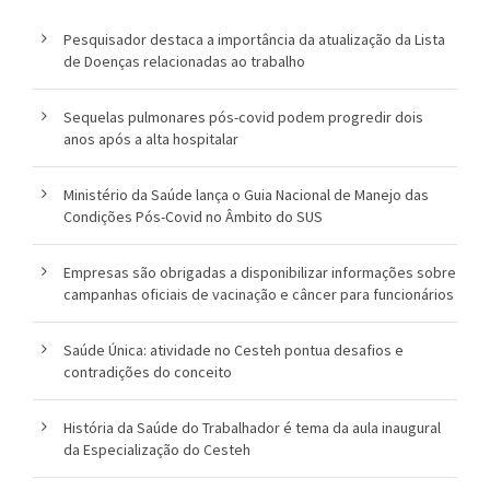
l
Pesquisador destaca a importância da atualização da Lista
de Doenças relacionadas ao trabalho
i
c
Sequelas pulmonares pós-covid podem progredir dois
anos após a alta hospitalar
a
Ministério da Saúde lança o Guia Nacional de Manejo das
S
Condições Pós-Covid no Âmbito do SUS
e
Empresas são obrigadas a disponibilizar informações sobre
r
campanhas oficiais de vacinação e câncer para funcionários
g
Saúde Única: atividade no Cesteh pontua desafios e
i
contradições do conceito
o
História da Saúde do Trabalhador é tema da aula inaugural
A
da Especialização do Cesteh
r