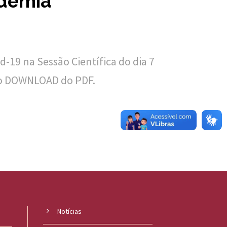
demia
O
s
w
a
-19 na Sessão Científica do dia 7
l
r o DOWNLOAD do PDF.
d
o
C
r
u
z
Notícias