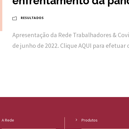
enfrentamento da pan
RESULTADOS
Apresentação da Rede Trabalhadores & Covid
de junho de 2022. Clique AQUI para efetua
A Rede
Produtos