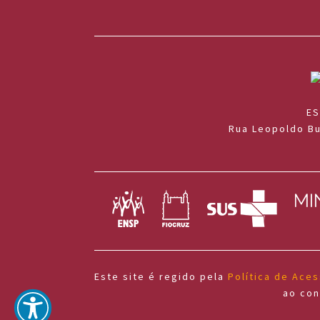
o
u
c
a
ES
Rua Leopoldo Bu
Este site é regido pela
Política de Ace
ao con