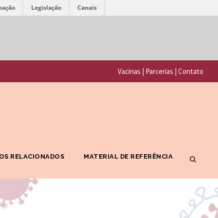
mação
Legislação
Canais
F
P
u
o
n
Vacinas
|
Parcerias
|
Contato
r
d
t
a
a
ç
l
ã
F
o
OS RELACIONADOS
MATERIAL DE REFERÊNCIA
I
O
O
s
C
w