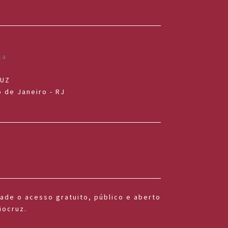
RUZ
 de Janeiro - RJ
dade o acesso gratuito, público e aberto
iocruz.