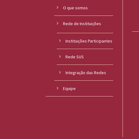
O que somos
l
i
Rede de Instituições
c
Instituições Participantes
a
S
Rede SUS
e
Integração das Redes
r
Equipe
g
i
o
A
r