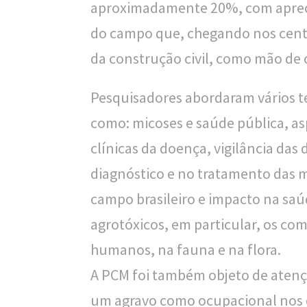
aproximadamente 20%, com apreci
o
do campo que, chegando nos centr
u
da construção civil, como mão de 
c
a
Pesquisadores abordaram vários te
como: micoses e saúde pública, a
clínicas da doença, vigilância das
diagnóstico e no tratamento das 
campo brasileiro e impacto na sa
agrotóxicos, em particular, os com
humanos, na fauna e na flora.
A PCM foi também objeto de atençã
um agravo como ocupacional nos d