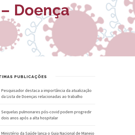
R
a
 – Doença
U
l
a
Z
d
-
o
F
C
u
r
n
u
TIMAS PUBLICAÇÕES
d
z
a
Pesquisador destaca a importância da atualização
da Lista de Doenças relacionadas ao trabalho
ç
Sequelas pulmonares pós-covid podem progredir
ã
dois anos após a alta hospitalar
o
Ministério da Saúde lança o Guia Nacional de Manejo