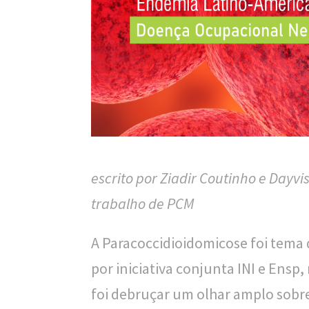
n
a
l
d
e
S
a
escrito por Ziadir Coutinho e Dayvis
ú
trabalho de PCM
d
e
A Paracoccidioidomicose foi tema 
P
por iniciativa conjunta INI e Ensp,
ú
foi debruçar um olhar amplo sobre
b