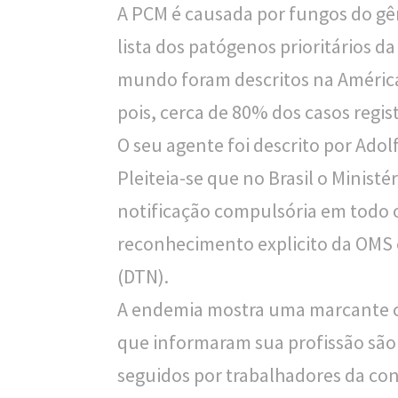
A PCM é causada por fungos do gê
l
lista dos patógenos prioritários 
i
mundo foram descritos na América 
c
pois, cerca de 80% dos casos regi
a
O seu agente foi descrito por Adol
S
Pleiteia-se que no Brasil o Minis
e
notificação compulsória em todo 
r
reconhecimento explicito da OMS
g
(DTN).
i
A endemia mostra uma marcante c
o
que informaram sua profissão são 
A
seguidos por trabalhadores da con
r