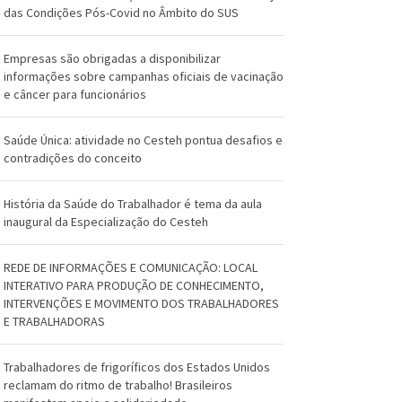
O
das Condições Pós-Covid no Âmbito do SUS
s
Empresas são obrigadas a disponibilizar
w
informações sobre campanhas oficiais de vacinação
e câncer para funcionários
a
l
Saúde Única: atividade no Cesteh pontua desafios e
contradições do conceito
d
o
História da Saúde do Trabalhador é tema da aula
inaugural da Especialização do Cesteh
C
r
REDE DE INFORMAÇÕES E COMUNICAÇÃO: LOCAL
INTERATIVO PARA PRODUÇÃO DE CONHECIMENTO,
u
INTERVENÇÕES E MOVIMENTO DOS TRABALHADORES
E TRABALHADORAS
z
Trabalhadores de frigoríficos dos Estados Unidos
reclamam do ritmo de trabalho! Brasileiros