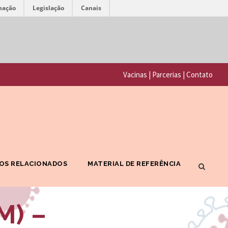
mação
Legislação
Canais
F
P
u
o
n
Vacinas
|
Parcerias
|
Contato
r
d
t
a
a
ç
l
ã
F
o
OS RELACIONADOS
MATERIAL DE REFERÊNCIA
I
O
O
s
M) –
C
w