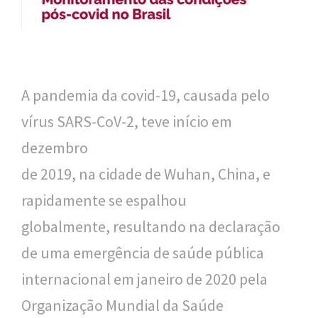
n
a
l
d
A pandemia da covid-19, causada pelo
e
vírus SARS-CoV-2, teve início em
S
dezembro
a
de 2019, na cidade de Wuhan, China, e
ú
rapidamente se espalhou
d
globalmente, resultando na declaração
e
de uma emergência de saúde pública
P
internacional em janeiro de 2020 pela
ú
Organização Mundial da Saúde
b