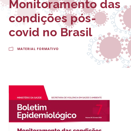
Monitoramento das
-
a
E
l
condições pós-
s
d
covid no Brasil
c
o
o
C
MATERIAL FORMATIVO
l
r
a
u
N
z
a
c
i
o