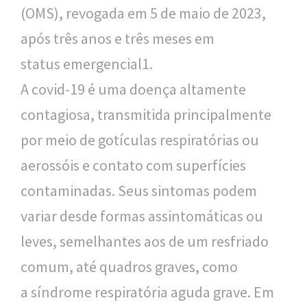
(OMS), revogada em 5 de maio de 2023,
l
após três anos e três meses em
i
status emergencial1.
c
A covid-19 é uma doença altamente
a
contagiosa, transmitida principalmente
S
por meio de gotículas respiratórias ou
e
aerossóis e contato com superfícies
r
contaminadas. Seus sintomas podem
g
variar desde formas assintomáticas ou
i
leves, semelhantes aos de um resfriado
o
comum, até quadros graves, como
A
a síndrome respiratória aguda grave. Em
r