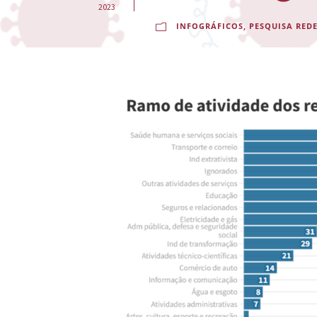
-
2023
INFOGRÁFICOS
,
PESQUISA REDE
E
s
c
o
l
a
N
a
c
i
o