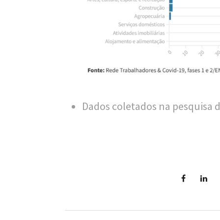
n
a
l
d
e
S
Dados coletados na pesquisa d
a
ú
d
e
P
ú
b