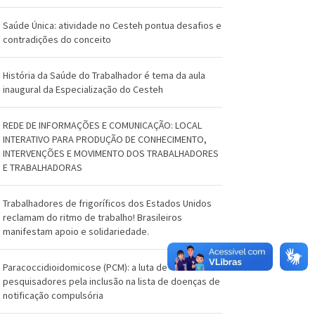
O
s
Saúde Única: atividade no Cesteh pontua desafios e
contradições do conceito
w
História da Saúde do Trabalhador é tema da aula
a
inaugural da Especialização do Cesteh
l
REDE DE INFORMAÇÕES E COMUNICAÇÃO: LOCAL
d
INTERATIVO PARA PRODUÇÃO DE CONHECIMENTO,
INTERVENÇÕES E MOVIMENTO DOS TRABALHADORES
o
E TRABALHADORAS
C
Trabalhadores de frigoríficos dos Estados Unidos
r
reclamam do ritmo de trabalho! Brasileiros
manifestam apoio e solidariedade.
u
z
Paracoccidioidomicose (PCM): a luta de
pesquisadores pela inclusão na lista de doenças de
notificação compulsória