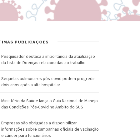
R
a
U
l
Z
d
-
o
TIMAS PUBLICAÇÕES
F
C
Pesquisador destaca a importância da atualização
u
r
da Lista de Doenças relacionadas ao trabalho
n
u
Sequelas pulmonares pós-covid podem progredir
d
z
dois anos após a alta hospitalar
a
Ministério da Saúde lança o Guia Nacional de Manejo
ç
das Condições Pós-Covid no Âmbito do SUS
ã
Empresas são obrigadas a disponibilizar
o
informações sobre campanhas oficiais de vacinação
e câncer para funcionários