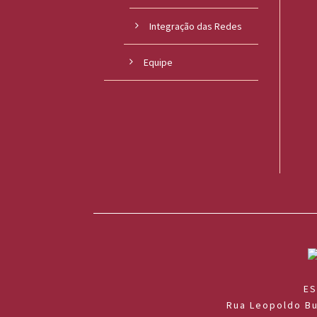
o
Integração das Redes
u
Equipe
c
a
ES
Rua Leopoldo Bu