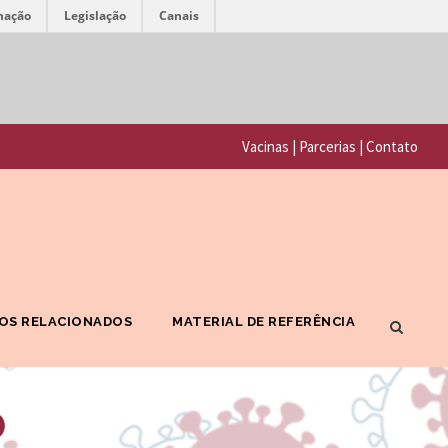
mação
Legislação
Canais
F
P
u
o
n
Vacinas
|
Parcerias
|
Contato
r
d
t
a
a
ç
l
ã
F
o
OS RELACIONADOS
MATERIAL DE REFERÊNCIA
I
O
O
s
o
C
w