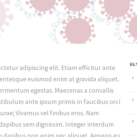
ÚL
etur adipiscing elit. Etiam efficitur ante
lentesque euismod enim at gravida aliquet.
fermentum egestas. Maecenas a convallis
estibulum ante ipsum primis in faucibus orci
curae; Vivamus vel finibus eros. Nam
dapibus sem dignissim. Integer interdum
iam dapibus non enim nec aliquet. Aenean eu