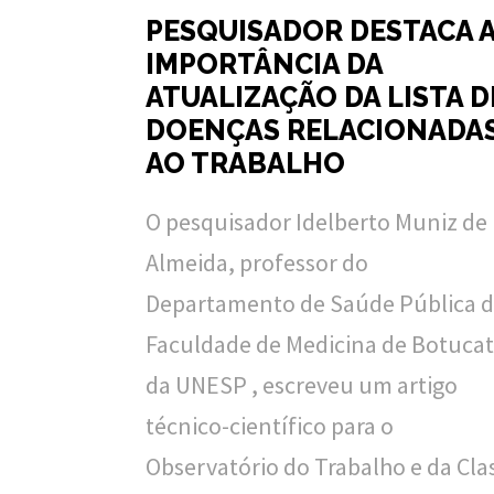
PESQUISADOR DESTACA 
IMPORTÂNCIA DA
ATUALIZAÇÃO DA LISTA D
DOENÇAS RELACIONADA
AO TRABALHO
O pesquisador Idelberto Muniz de
Almeida, professor do
Departamento de Saúde Pública 
Faculdade de Medicina de Botucat
da UNESP , escreveu um artigo
técnico-científico para o
Observatório do Trabalho e da Cla