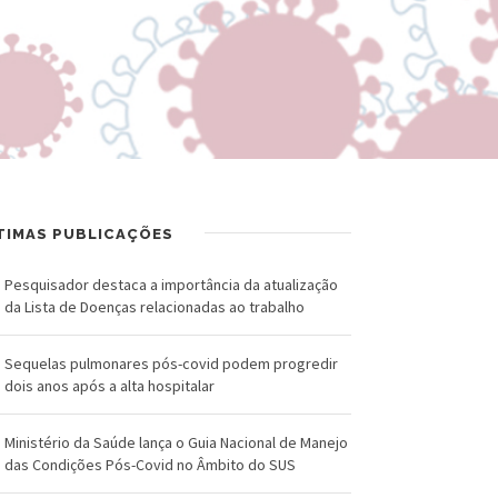
R
a
U
l
Z
d
-
o
F
C
u
r
TIMAS PUBLICAÇÕES
n
u
Pesquisador destaca a importância da atualização
d
z
da Lista de Doenças relacionadas ao trabalho
a
Sequelas pulmonares pós-covid podem progredir
ç
dois anos após a alta hospitalar
ã
Ministério da Saúde lança o Guia Nacional de Manejo
o
das Condições Pós-Covid no Âmbito do SUS