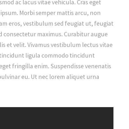
mod ac lacus vitae vehicula. Cras eget
 ipsum. Morbi semper mattis arcu, non
uam eros, vestibulum sed feugiat ut, feugiat
 id consectetur maximus. Curabitur augue
is et velit. Vivamus vestibulum lectus vitae
tincidunt ligula commodo tincidunt
 eget fringilla enim. Suspendisse venenatis
pulvinar eu. Ut nec lorem aliquet urna