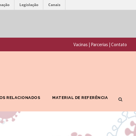
mação
Legislação
Canais
F
P
u
o
n
Vacinas
|
Parcerias
|
Contato
r
d
t
a
a
ç
l
ã
F
o
OS RELACIONADOS
MATERIAL DE REFERÊNCIA
I
O
O
s
C
w