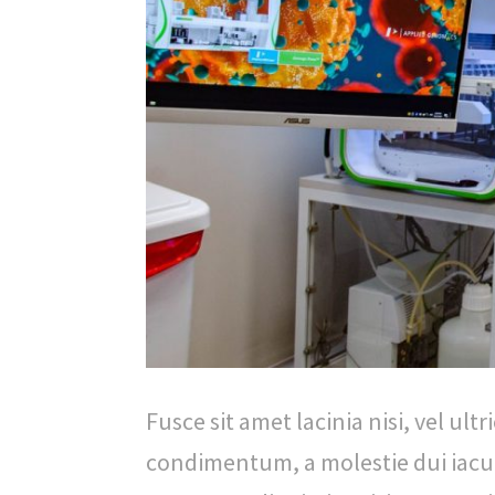
l
i
c
a
S
e
r
g
i
o
Fusce sit amet lacinia nisi, vel ult
A
condimentum, a molestie dui iaculis
r