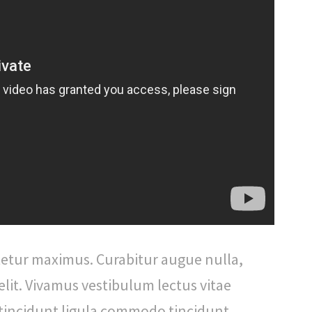
tetur maximus. Curabitur augue nulla,
elit. Vivamus vestibulum lectus vitae
tincidunt ligula commodo tincidunt