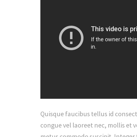
Quisque faucibus tellus id consec
congue vel laoreet nec, mollis et v
metus commodo suscipit. Integer 