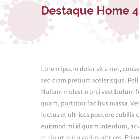
-
Destaque Home 4
E
s
c
o
l
Lorem ipsum dolor sit amet, consect
a
sed diam pretium scelerisque. Pel
N
Nullam molestie orci vestibulum 
a
quam, porttitor facilisis massa. V
c
luctus et ultrices posuere cubilia 
i
euismod mi id quam interdum, ac 
o
nulla ut nulla varius ultrices. Et