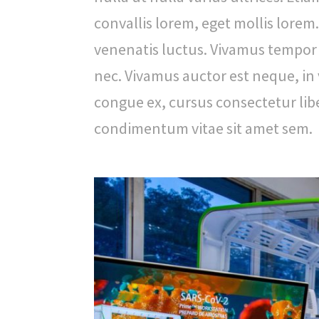
n
convallis lorem, eget mollis lorem
a
venenatis luctus. Vivamus tempor e
l
nec. Vivamus auctor est neque, in
d
congue ex, cursus consectetur libe
e
condimentum vitae sit amet sem.
S
a
ú
d
e
P
ú
b