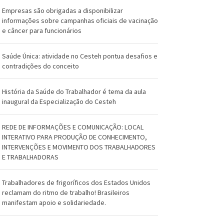
O
Empresas são obrigadas a disponibilizar
s
informações sobre campanhas oficiais de vacinação
e câncer para funcionários
w
a
Saúde Única: atividade no Cesteh pontua desafios e
contradições do conceito
l
d
História da Saúde do Trabalhador é tema da aula
inaugural da Especialização do Cesteh
o
REDE DE INFORMAÇÕES E COMUNICAÇÃO: LOCAL
C
INTERATIVO PARA PRODUÇÃO DE CONHECIMENTO,
r
INTERVENÇÕES E MOVIMENTO DOS TRABALHADORES
E TRABALHADORAS
u
Trabalhadores de frigoríficos dos Estados Unidos
z
reclamam do ritmo de trabalho! Brasileiros
manifestam apoio e solidariedade.