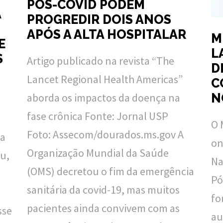
PÓS-COVID PODEM
A
PROGREDIR DOIS ANOS
APÓS A ALTA HOSPITALAR
M
E
L
S
Artigo publicado na revista “The
D
Lancet Regional Health Americas”
C
aborda os impactos da doença na
N
fase crônica Fonte: Jornal USP
O 
Foto: Assecom/dourados.ms.gov A
da
on
Organização Mundial da Saúde
u,
Na
(OMS) decretou o fim da emergência
Pó
sanitária da covid-19, mas muitos
fo
pacientes ainda convivem com as
sse
au