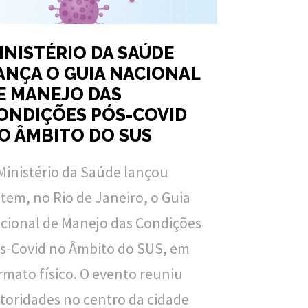
INISTÉRIO DA SAÚDE
ANÇA O GUIA NACIONAL
E MANEJO DAS
ONDIÇÕES PÓS-COVID
O ÂMBITO DO SUS
Ministério da Saúde lançou
tem, no Rio de Janeiro, o Guia
cional de Manejo das Condições
s-Covid no Âmbito do SUS, em
rmato físico. O evento reuniu
toridades no centro da cidade