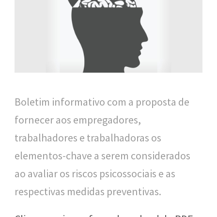
n
a
l
d
e
S
Boletim informativo com a proposta de
a
fornecer aos empregadores,
ú
trabalhadores e trabalhadoras os
d
elementos-chave a serem considerados
e
ao avaliar os riscos psicossociais e as
P
respectivas medidas preventivas.
ú
b