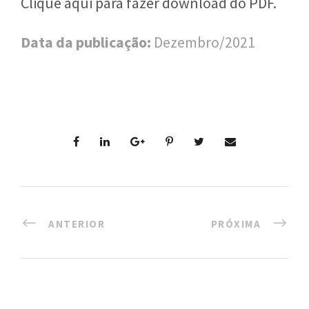
Clique aqui para fazer download do PDF.
l
Data da publicação:
Dezembro/2021
i
c
a
S
e
r
g
ANTERIOR
PRÓXIMA
i
o
A
r