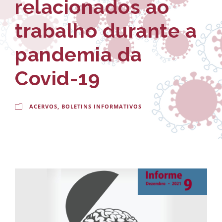
relacionados ao
-
a
E
l
trabalho durante a
s
d
pandemia da
c
o
Covid-19
o
C
l
r
ACERVOS
,
BOLETINS INFORMATIVOS
a
u
N
z
a
c
i
o