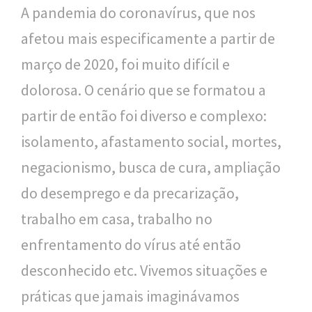
n
A pandemia do coronavírus, que nos
a
afetou mais especificamente a partir de
l
março de 2020, foi muito difícil e
d
dolorosa. O cenário que se formatou a
e
partir de então foi diverso e complexo:
S
isolamento, afastamento social, mortes,
a
negacionismo, busca de cura, ampliação
ú
do desemprego e da precarização,
d
trabalho em casa, trabalho no
e
enfrentamento do vírus até então
P
desconhecido etc. Vivemos situações e
ú
práticas que jamais imaginávamos
b