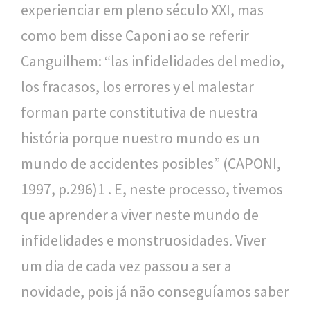
experienciar em pleno século XXI, mas
l
como bem disse Caponi ao se referir
i
Canguilhem: “las infidelidades del medio,
c
los fracasos, los errores y el malestar
a
forman parte constitutiva de nuestra
S
história porque nuestro mundo es un
e
mundo de accidentes posibles” (CAPONI,
r
1997, p.296)1 . E, neste processo, tivemos
g
que aprender a viver neste mundo de
i
infidelidades e monstruosidades. Viver
o
um dia de cada vez passou a ser a
A
novidade, pois já não conseguíamos saber
r