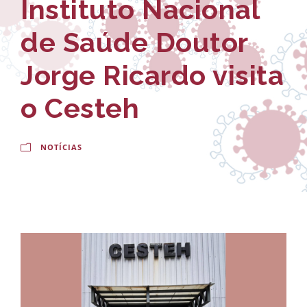
Instituto Nacional
-
a
E
l
de Saúde Doutor
s
d
Jorge Ricardo visita
c
o
o Cesteh
o
C
l
r
NOTÍCIAS
a
u
N
z
a
c
i
o