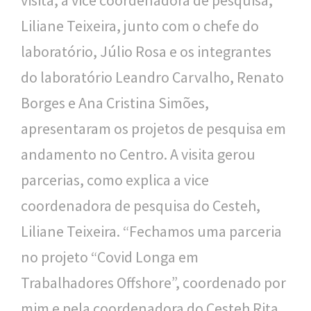
visita, a vice coordenadora de pesquisa,
o
Liliane Teixeira, junto com o chefe do
u
laboratório, Júlio Rosa e os integrantes
c
do laboratório Leandro Carvalho, Renato
a
Borges e Ana Cristina Simões,
apresentaram os projetos de pesquisa em
andamento no Centro. A visita gerou
parcerias, como explica a vice
coordenadora de pesquisa do Cesteh,
Liliane Teixeira. “Fechamos uma parceria
no projeto “Covid Longa em
Trabalhadores Offshore”, coordenado por
mim e pela coordenadora do Cesteh Rita