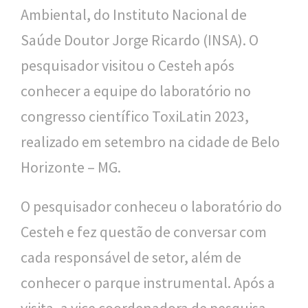
Ambiental, do Instituto Nacional de
l
Saúde Doutor Jorge Ricardo (INSA). O
i
pesquisador visitou o Cesteh após
c
conhecer a equipe do laboratório no
a
congresso científico ToxiLatin 2023,
S
realizado em setembro na cidade de Belo
e
Horizonte – MG.
r
g
O pesquisador conheceu o laboratório do
i
Cesteh e fez questão de conversar com
o
cada responsável de setor, além de
A
conhecer o parque instrumental. Após a
r