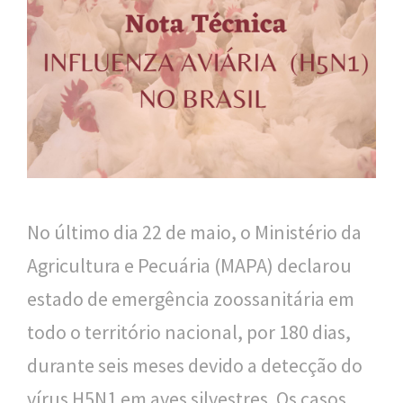
n
a
l
d
e
S
a
No último dia 22 de maio, o Ministério da
ú
Agricultura e Pecuária (MAPA) declarou
d
estado de emergência zoossanitária em
e
todo o território nacional, por 180 dias,
P
durante seis meses devido a detecção do
ú
vírus H5N1 em aves silvestres. Os casos
b