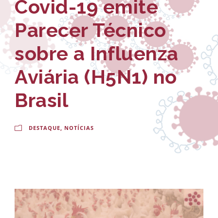
Covid-19 emite
-
a
E
l
Parecer Técnico
s
d
sobre a Influenza
c
o
Aviária (H5N1) no
o
C
l
r
Brasil
a
u
N
DESTAQUE
,
NOTÍCIAS
z
a
c
i
o