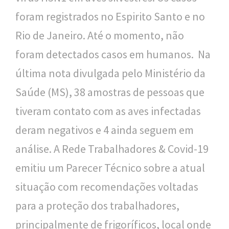
foram registrados no Espirito Santo e no
l
Rio de Janeiro. Até o momento, não
i
foram detectados casos em humanos. Na
c
última nota divulgada pelo Ministério da
a
Saúde (MS), 38 amostras de pessoas que
S
tiveram contato com as aves infectadas
e
deram negativos e 4 ainda seguem em
r
análise. A Rede Trabalhadores & Covid-19
g
emitiu um Parecer Técnico sobre a atual
i
situação com recomendações voltadas
o
para a proteção dos trabalhadores,
A
principalmente de frigoríficos, local onde
r