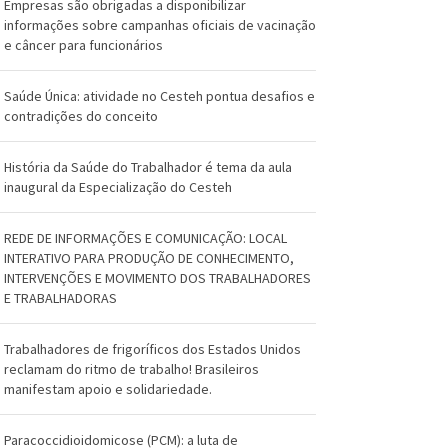
O
Empresas são obrigadas a disponibilizar
informações sobre campanhas oficiais de vacinação
s
e câncer para funcionários
w
Saúde Única: atividade no Cesteh pontua desafios e
a
contradições do conceito
l
História da Saúde do Trabalhador é tema da aula
d
inaugural da Especialização do Cesteh
o
REDE DE INFORMAÇÕES E COMUNICAÇÃO: LOCAL
C
INTERATIVO PARA PRODUÇÃO DE CONHECIMENTO,
INTERVENÇÕES E MOVIMENTO DOS TRABALHADORES
r
E TRABALHADORAS
u
Trabalhadores de frigoríficos dos Estados Unidos
z
reclamam do ritmo de trabalho! Brasileiros
manifestam apoio e solidariedade.
Paracoccidioidomicose (PCM): a luta de