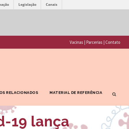
mação
Legislação
Canais
F
P
u
o
n
Vacinas
|
Parcerias
|
Contato
r
d
t
a
a
ç
l
ã
F
o
OS RELACIONADOS
MATERIAL DE REFERÊNCIA
I
O
O
s
d-19 lança
C
w