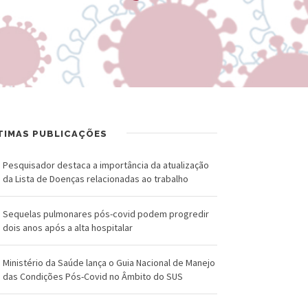
R
a
U
l
Z
d
-
o
F
C
u
r
TIMAS PUBLICAÇÕES
n
u
Pesquisador destaca a importância da atualização
da Lista de Doenças relacionadas ao trabalho
d
z
a
Sequelas pulmonares pós-covid podem progredir
dois anos após a alta hospitalar
ç
ã
Ministério da Saúde lança o Guia Nacional de Manejo
das Condições Pós-Covid no Âmbito do SUS
o