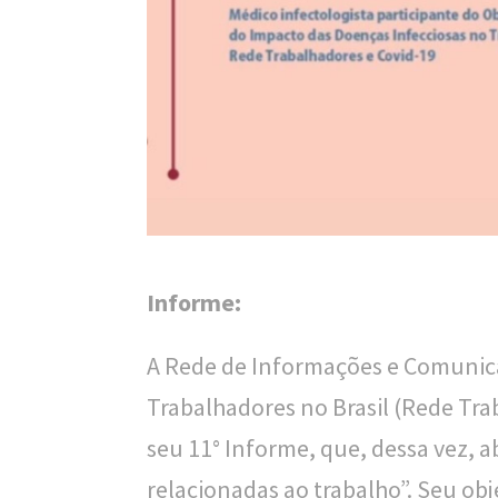
n
a
l
d
e
S
a
ú
Informe:
d
A Rede de Informações e Comunic
e
Trabalhadores no Brasil (Rede Tra
P
seu 11° Informe, que, dessa vez, 
ú
relacionadas ao trabalho”. Seu ob
b