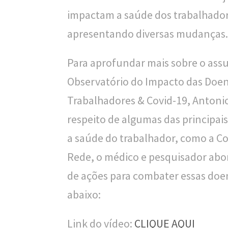
impactam a saúde dos trabalhador
l
apresentando diversas mudanças.
i
c
Para aprofundar mais sobre o assu
a
Observatório do Impacto das Doen
S
Trabalhadores & Covid-19, Antonio
e
respeito de algumas das principai
r
a saúde do trabalhador, como a C
g
Rede, o médico e pesquisador abo
i
de ações para combater essas doen
o
abaixo:
A
Link do vídeo:
CLIQUE AQUI
r