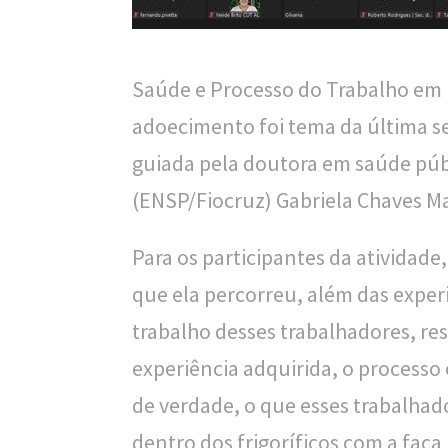
n
a
l
Saúde e Processo do Trabalho em F
d
adoecimento foi tema da última s
e
guiada pela doutora em saúde púb
S
(ENSP/Fiocruz) Gabriela Chaves M
a
Para os participantes da atividad
ú
que ela percorreu, além das experi
d
trabalho desses trabalhadores, r
e
experiência adquirida, o processo
P
de verdade, o que esses trabalha
ú
dentro dos frigoríficos com a faca
b