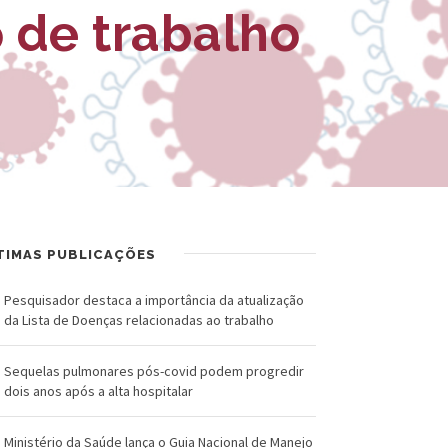
R
a
 de trabalho
U
l
Z
d
-
o
F
C
u
r
n
u
TIMAS PUBLICAÇÕES
d
z
a
Pesquisador destaca a importância da atualização
da Lista de Doenças relacionadas ao trabalho
ç
Sequelas pulmonares pós-covid podem progredir
ã
dois anos após a alta hospitalar
o
Ministério da Saúde lança o Guia Nacional de Manejo