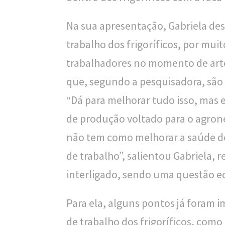
l
Na sua apresentação, Gabriela des
i
trabalho dos frigoríficos, por mu
c
trabalhadores no momento de arte
a
que, segundo a pesquisadora, são 
S
“Dá para melhorar tudo isso, mas
e
de produção voltado para o agron
r
não tem como melhorar a saúde do
g
de trabalho”, salientou Gabriela, 
i
interligado, sendo uma questão 
o
Para ela, alguns pontos já foram
A
de trabalho dos frigoríficos, como
r