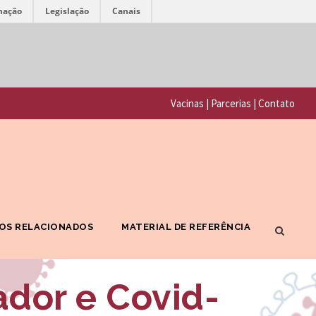
mação
Legislação
Canais
F
P
u
o
n
Vacinas
|
Parcerias
|
Contato
r
d
t
a
a
ç
l
ã
F
o
OS RELACIONADOS
MATERIAL DE REFERÊNCIA
I
O
O
s
dor e Covid-
C
w