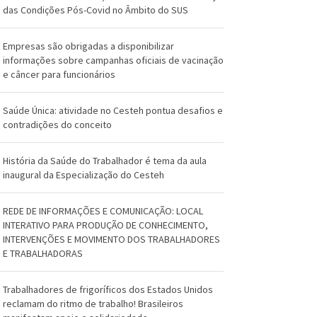
O
das Condições Pós-Covid no Âmbito do SUS
s
Empresas são obrigadas a disponibilizar
w
informações sobre campanhas oficiais de vacinação
e câncer para funcionários
a
l
Saúde Única: atividade no Cesteh pontua desafios e
contradições do conceito
d
o
História da Saúde do Trabalhador é tema da aula
inaugural da Especialização do Cesteh
C
r
REDE DE INFORMAÇÕES E COMUNICAÇÃO: LOCAL
INTERATIVO PARA PRODUÇÃO DE CONHECIMENTO,
u
INTERVENÇÕES E MOVIMENTO DOS TRABALHADORES
E TRABALHADORAS
z
Trabalhadores de frigoríficos dos Estados Unidos
reclamam do ritmo de trabalho! Brasileiros